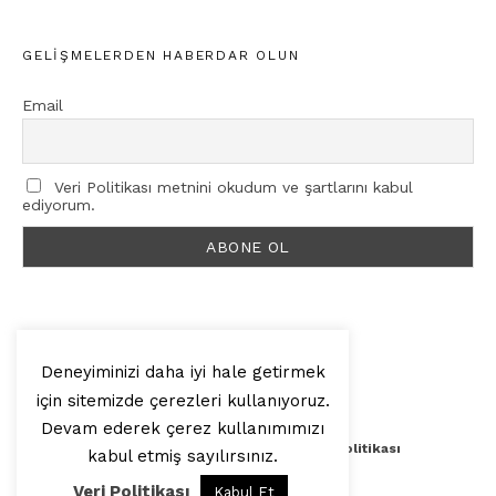
GELIŞMELERDEN HABERDAR OLUN
Email
Veri Politikası metnini okudum ve şartlarını kabul
ediyorum.
Deneyiminizi daha iyi hale getirmek
için sitemizde çerezleri kullanıyoruz.
© 2025, Artilop
Devam ederek çerez kullanımımızı
Künye
Yazar Başvurusu
Veri Politikası
kabul etmiş sayılırsınız.
Veri Politikası
Kabul Et