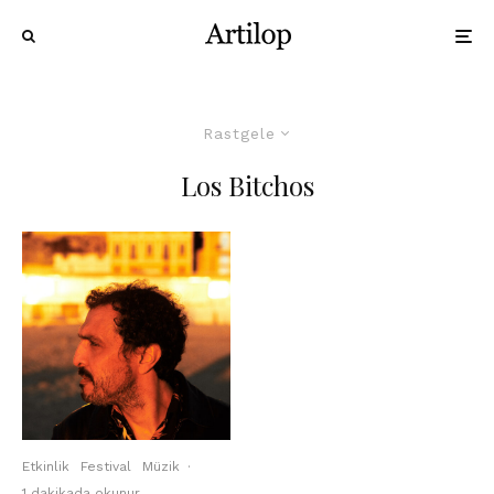
Rastgele
Los Bitchos
Etkinlik
Festival
Müzik
·
1 dakikada okunur