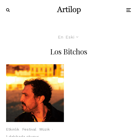
En Eski
Los Bitchos
Etkinlik
Festival
Müzik
·
1 dakikada okunur