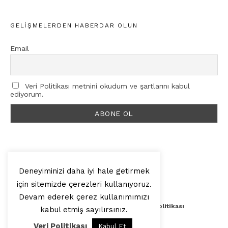
GELIŞMELERDEN HABERDAR OLUN
Email
Veri Politikası metnini okudum ve şartlarını kabul
ediyorum.
Deneyiminizi daha iyi hale getirmek
için sitemizde çerezleri kullanıyoruz.
© 2025, Artilop
Devam ederek çerez kullanımımızı
Künye
Yazar Başvurusu
Veri Politikası
kabul etmiş sayılırsınız.
Veri Politikası
Kabul Et