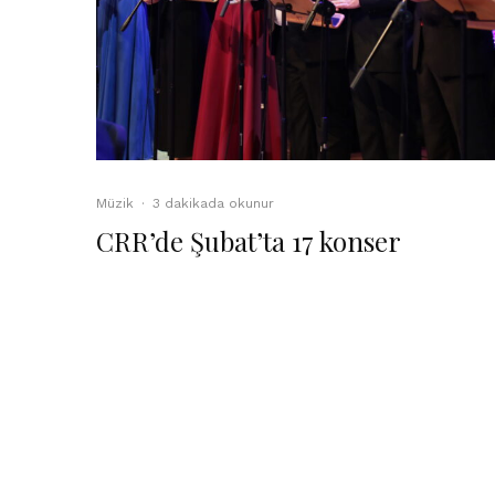
Müzik
·
3 dakikada okunur
CRR’de Şubat’ta 17 konser