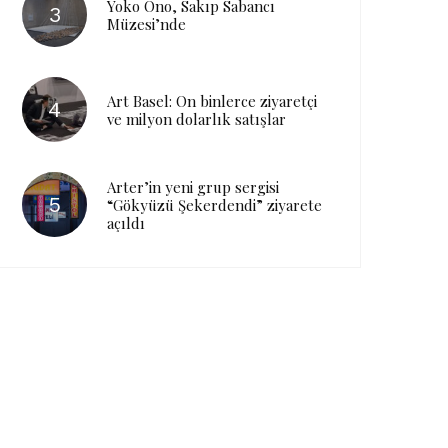
Yoko Ono, Sakıp Sabancı
Müzesi’nde
Art Basel: On binlerce ziyaretçi
ve milyon dolarlık satışlar
Arter’in yeni grup sergisi
“Gökyüzü Şekerdendi” ziyarete
açıldı