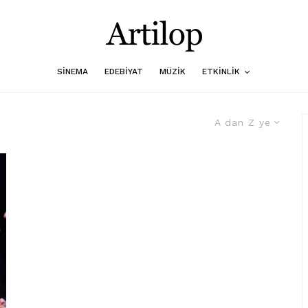
SINEMA
EDEBIYAT
MÜZIK
ETKINLIK
A dan Z ye