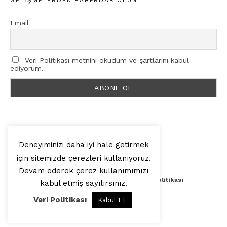
GELIŞMELERDEN HABERDAR OLUN
Email
Veri Politikası metnini okudum ve şartlarını kabul
ediyorum.
Deneyiminizi daha iyi hale getirmek
için sitemizde çerezleri kullanıyoruz.
© 2025, Artilop
Devam ederek çerez kullanımımızı
Künye
Yazar Başvurusu
Veri Politikası
kabul etmiş sayılırsınız.
Veri Politikası
Kabul Et
Yukarı Çık