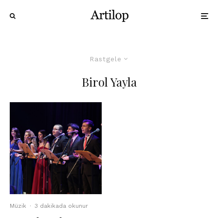
Rastgele
Birol Yayla
Müzik
·
3 dakikada okunur