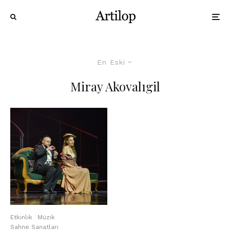
En Eski
Miray Akovalıgil
Etkinlik
Müzik
Sahne Sanatları