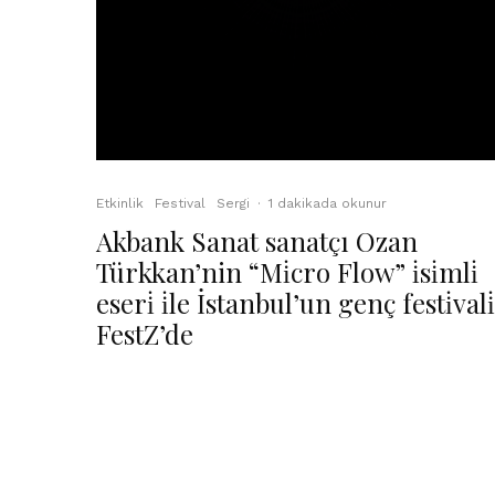
Etkinlik
Festival
Sergi
·
1 dakikada okunur
Akbank Sanat sanatçı Ozan
Türkkan’nin “Mi̇cro Flow” i̇si̇mli̇
eseri̇ i̇le İstanbul’un genç festi̇vali̇
FestZ’de