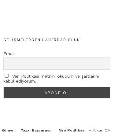
GELIŞMELERDEN HABERDAR OLUN
Email
Veri Politikası metnini okudum ve şartlarını
kabul ediyorum.
Künye
Yazar Başvurusu
Veri Politikası
Yukarı Çık