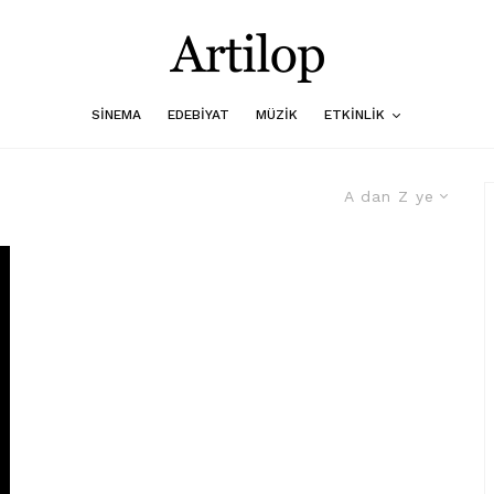
SINEMA
EDEBIYAT
MÜZIK
ETKINLIK
A dan Z ye