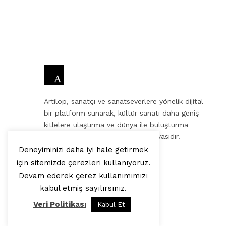
Artilop, sanatçı ve sanatseverlere yönelik dijital
bir platform sunarak, kültür sanatı daha geniş
kitlelere ulaştırma ve dünya ile buluşturma
misyonuna sahip bir internet medyasıdır.
Deneyiminizi daha iyi hale getirmek
ekibinden, sevgilerle.
için sitemizde çerezleri kullanıyoruz.
Devam ederek çerez kullanımımızı
kabul etmiş sayılırsınız.
Veri Politikası
Kabul Et
© 2025, Artilop