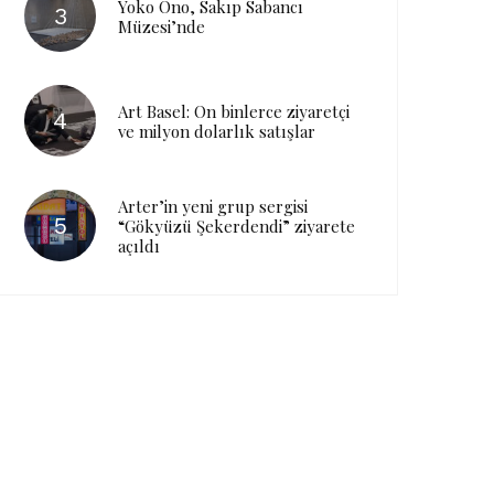
Yoko Ono, Sakıp Sabancı
Müzesi’nde
Art Basel: On binlerce ziyaretçi
ve milyon dolarlık satışlar
Arter’in yeni grup sergisi
“Gökyüzü Şekerdendi” ziyarete
açıldı