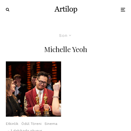
Son
Michelle Yeoh
Etkinlik
Ödül Töreni
Sinema
·
1 dakikada okunur