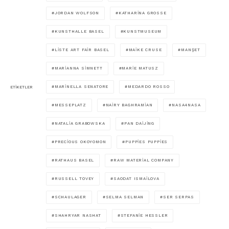
JORDAN WOLFSON
KATHARINA GROSSE
KUNSTHALLE BASEL
KUNSTMUSEUM
LISTE ART FAIR BASEL
MAIKE CRUSE
MANŞET
MARIANNA SIMNETT
MARIE MATUSZ
MARINELLA SENATORE
MEDARDO ROSSO
ETIKETLER
MESSEPLATZ
NAIRY BAGHRAMIAN
NASA4NASA
NATALIA GRABOWSKA
PAN DAIJING
PRECIOUS OKOYOMON
PUPPIES PUPPIES
RATHAUS BASEL
RAW MATERIAL COMPANY
RUSSELL TOVEY
SAODAT ISMAILOVA
SCHAULAGER
SELMA SELMAN
SER SERPAS
SHAHRYAR NASHAT
STEFANIE HESSLER