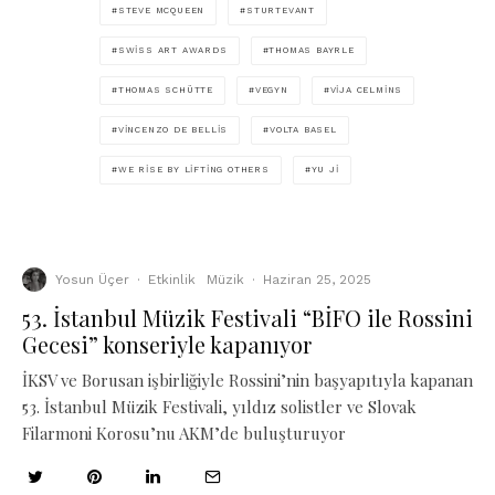
STEVE MCQUEEN
STURTEVANT
SWISS ART AWARDS
THOMAS BAYRLE
THOMAS SCHÜTTE
VEGYN
VIJA CELMINS
VINCENZO DE BELLIS
VOLTA BASEL
WE RISE BY LIFTING OTHERS
YU JI
Yosun Üçer
·
Etkinlik
Müzik
·
Haziran 25, 2025
53. İstanbul Müzik Festivali “BİFO ile Rossini
Gecesi” konseriyle kapanıyor
İKSV ve Borusan işbirliğiyle Rossini’nin başyapıtıyla kapanan
53. İstanbul Müzik Festivali, yıldız solistler ve Slovak
Filarmoni Korosu’nu AKM’de buluşturuyor