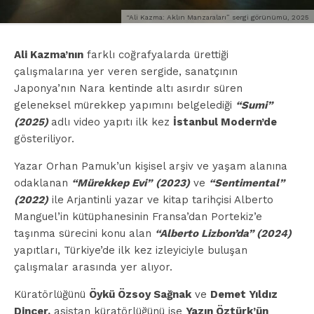
“Ali Kazma: Aklın Manzaraları” sergi görünümü, 2025
Ali Kazma’nın
farklı coğrafyalarda ürettiği
çalışmalarına yer veren sergide, sanatçının
Japonya’nın Nara kentinde altı asırdır süren
geleneksel mürekkep yapımını belgelediği
“Sumi”
(2025)
adlı video yapıtı ilk kez
İstanbul Modern’de
gösteriliyor.
Yazar Orhan Pamuk’un kişisel arşiv ve yaşam alanına
odaklanan
“Mürekkep Evi”
(2023)
ve
“Sentimental”
(2022)
ile Arjantinli yazar ve kitap tarihçisi Alberto
Manguel’in kütüphanesinin Fransa’dan Portekiz’e
taşınma sürecini konu alan
“Alberto Lizbon’da” (2024)
yapıtları, Türkiye’de ilk kez izleyiciyle buluşan
çalışmalar arasında yer alıyor.
Küratörlüğünü
Öykü Özsoy Sağnak
ve
Demet Yıldız
Dinçer,
asistan küratörlüğünü ise
Yazın Öztürk’ün