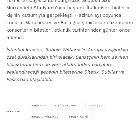
Turne,
31 Mayıs’ta
Edinburgh’daki Scottish Gas
Murrayfield Stadyumu’nda başladı. İlk konser, binlerce
kişinin katılımıyla gerçekleşti. Haziran ayı boyunca
Londra, Manchester ve Bath gibi şehirlerde düzenlenen
konserlerin biletleri, etkinlik tarihlerinden günler önce
tükendi.
İstanbul konseri, Robbie Williams’ın Avrupa ayağındaki
özel duraklarından biri olacak. Sanatçının hem sevilen
klasiklerini hem de yeni albümünden parçaları
seslendireceği gecenin biletlerine Biletix, Bubilet ve
Passo’dan ulaşılabilir.
BRITPOP
İTÜ STADYUMU
MANŞET
ETIKETLER
ROBBIE WILLIAMS
TONY IOMMI