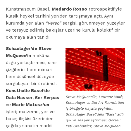
Kunstmuseum Basel,
Medardo Rosso
retrospektifiyle
klasik heykel tarihini yeniden tartışmaya açtı. Aynı
kurumda yer alan
“Verso”
sergisi, görünmeyen yüzeyler
ve tersyüz edilmiş bakışlar üzerine kurulu kolektif bir
okumaya alan tanıdı.
Schaulager’de
Steve
McQueen’in
mekâna
özgü yerleştirmesi, sınır
çizgilerini hem mimari
hem düşünsel düzeyde
sorgulayan bir üretimdi.
Kunsthalle Basel’de
Steve McQueen’in, Laurenz Vakfı,
Dala Nasser, Ser Serpas
Schaulager ve Dia Art Foundation
ve
Marie Matusz’un
iş birliğiyle hayata geçirilen,
işleri; malzeme, yer ve
Schaulager Basel’deki “Bass” adlı
bakış ilişkisi üzerinden
ışık ve ses yerleştirmesi. Görsel:
çağdaş sanatın maddi
Pati Grabowicz, Steve McQueen