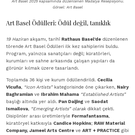
Art Basel 2025 kapsamında düzenlenen Madalya Resepsiyonu.
Görsel: Art Basel
Art Basel Ödülleri: Ödül değil, tanıklık
19 Haziran
akşamı, tarihî
Rathaus Basel’de
düzenlenen
törende Art Basel Ödülleri ilk kez sahiplerini buldu.
Program, yalnızca sanatçıları değil; küratörleri,
kurumları ve sahne arkasında çalışan yapıları da
görünür kılmak üzere tasarlandı.
Toplamda 36 kişi ve kurum ödüllendirildi.
Cecilia
Vicuña
,
“Icon Artists”
kategorisinde öne çıkarken,
Nairy
Baghramian
ve
Ibrahim Mahama
“Established Artists”
başlığı altında yer aldı.
Pan Daijing
ve
Saodat
Ismailova
,
“Emerging Artists” olarak
dikkat çekti.
Disiplinler arası üretimleriyle
Formafantasma
,
küratöryel katkısıyla
Candice Hopkins
;
RAW Material
Company, Jameel Arts Centre
ve
ART + PRACTICE
gibi