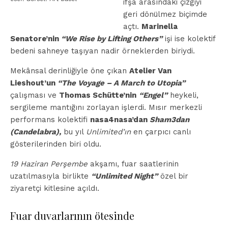
ifşa arasındaki çizgiyi
geri dönülmez biçimde
açtı.
Marinella
Senatore’nin
“We Rise by Lifting Others”
işi ise kolektif
bedeni sahneye taşıyan nadir örneklerden biriydi.
Mekânsal derinliğiyle öne çıkan
Atelier Van
Lieshout’un
“The Voyage – A March to Utopia”
çalışması ve
Thomas Schütte’nin
“Engel”
heykeli,
sergileme mantığını zorlayan işlerdi. Mısır merkezli
performans kolektifi
nasa4nasa’dan
Sham3dan
(Candelabra),
bu yıl
Unlimited’ın
en çarpıcı canlı
gösterilerinden biri oldu.
19 Haziran Perşembe
akşamı, fuar saatlerinin
uzatılmasıyla birlikte
“Unlimited Night”
özel bir
ziyaretçi kitlesine açıldı.
Fuar duvarlarının ötesinde