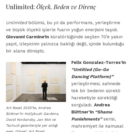
Unlimited:
Ölçek, Beden ve Direnç
Unlimited
bölümü, bu yıl da performans, yerleştirme
ve büyük ölçekli işlerle fuarın yoğun enerjisini taşıdı.
Giovanni Carmine’in
küratörlüğünde seçilen 70’e yakın
yapıt, izleyicinin yalnızca baktığı değil, içinde bulunduğu
bir alana dönüştü.
Felix Gonzalez-Torres’in
“Untitled (Go-Go
Dancing Platform)”
yerleştirmesi, sahnede
tek bir bedenin sürekli
hareketiyle sürekliliği
sorguladı.
Andrea
Art Basel 2025’te, Andrea
Büttner’in
“Shame
Büttner’in Hollybush Gardens,
Punishments”
serisi,
David Kordansky, Jan Mot ve
Tschudi galerileriyle yer aldığı
mahremiyet ile kamusal
eser. Görsel: Art Basel