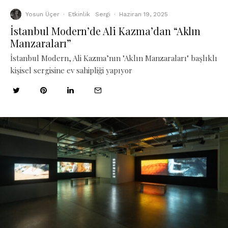
Yosun Üçer
·
Etkinlik
Sergi
·
Haziran 19, 2025
İstanbul Modern’de Ali Kazma’dan “Aklın
Manzaraları”
İstanbul Modern, Ali Kazma’nın "Aklın Manzaraları" başlıklı
kişisel sergisine ev sahipliği yapıyor