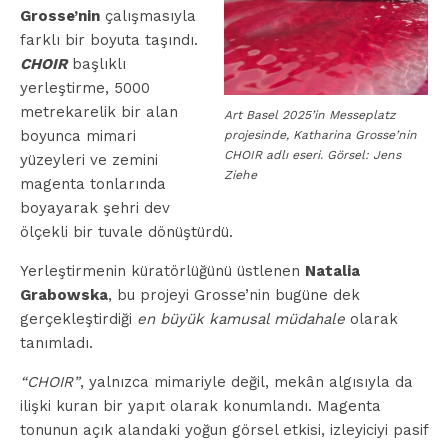
Grosse’nin
çalışmasıyla
farklı bir boyuta taşındı.
CHOIR
başlıklı
yerleştirme, 5000
metrekarelik bir alan
Art Basel 2025’in Messeplatz
boyunca mimari
projesinde, Katharina Grosse’nin
CHOIR adlı eseri. Görsel: Jens
yüzeyleri ve zemini
Ziehe
magenta tonlarında
boyayarak şehri dev
ölçekli bir tuvale dönüştürdü.
Yerleştirmenin küratörlüğünü üstlenen
Natalia
Grabowska
, bu projeyi Grosse’nin bugüne dek
gerçekleştirdiği
en büyük kamusal müdahale
olarak
tanımladı.
“CHOIR”
, yalnızca mimariyle değil, mekân algısıyla da
ilişki kuran bir yapıt olarak konumlandı. Magenta
tonunun açık alandaki yoğun görsel etkisi, izleyiciyi pasif