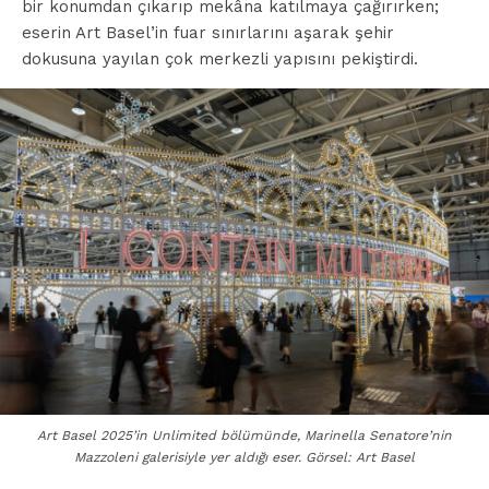
bir konumdan çıkarıp mekâna katılmaya çağırırken;
eserin Art Basel’in fuar sınırlarını aşarak şehir
dokusuna yayılan çok merkezli yapısını pekiştirdi.
Art Basel 2025’in Unlimited bölümünde, Marinella Senatore’nin
Mazzoleni galerisiyle yer aldığı eser. Görsel: Art Basel