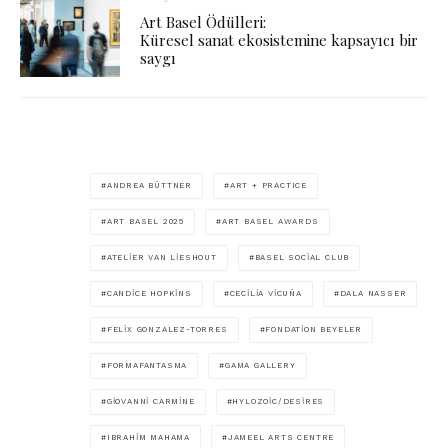
Art Basel Ödülleri:
Küresel sanat ekosistemine kapsayıcı bir
saygı
ANDREA BÜTTNER
ART + PRACTICE
ART BASEL 2025
ART BASEL AWARDS
ATELIER VAN LIESHOUT
BASEL SOCIAL CLUB
CANDICE HOPKINS
CECILIA VICUÑA
DALA NASSER
FELIX GONZALEZ-TORRES
FONDATION BEYELER
FORMAFANTASMA
GAMA GALLERY
GIOVANNI CARMINE
HYLOZOIC/DESIRES
IBRAHIM MAHAMA
JAMEEL ARTS CENTRE