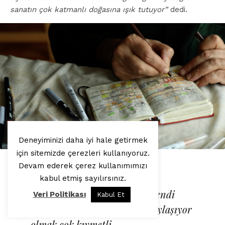
sanatın çok katmanlı doğasına ışık tutuyor”
dedi.
Deneyiminizi daha iyi hale getirmek
için sitemizde çerezleri kullanıyoruz.
Mürekkep Evi, 2023, (detay)
Devam ederek çerez kullanımımızı
kabul etmiş sayılırsınız.
Hayatınızı adadığınız işleri kendi
Veri Politikası
Kabul Et
şehrinizde, kendi evinizde paylaşıyor
olmak çok kıymetli