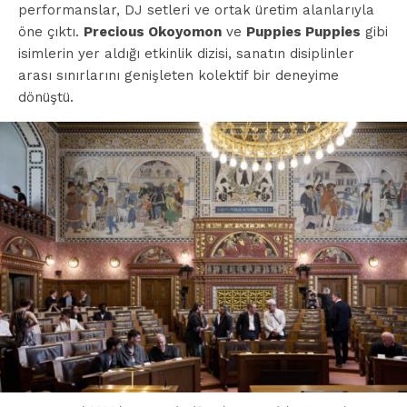
performanslar, DJ setleri ve ortak üretim alanlarıyla
öne çıktı.
Precious Okoyomon
ve
Puppies Puppies
gibi
isimlerin yer aldığı etkinlik dizisi, sanatın disiplinler
arası sınırlarını genişleten kolektif bir deneyime
dönüştü.