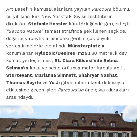
Art Basel’in kamusal alanlara yayılan
Parcours
bölümü,
bu yıl ikinci kez New York’taki Swiss Institute’un
direktörü
Stefanie Hessler
küratörlüğünde gerçekleşti.
“Second Nature”
teması etrafında şekillenen seçkide,
doğa ile yapaylık arasındaki gerilim çok duyulu
yerleştirmelerle ele alındı.
Münsterplatz’a
konumlanan
Hylozoic/Desires
imzalı 80 metrelik dev
kumaş yerleştirmesi,
St. Clara Kilisesi’nde Selma
Selman’ın
koku ve sesle örülmüş motor kaputu anıtı,
Sturtevant, Marianna Simnett, Shahryar Nashat,
Thomas Bayrle
ve
Yu Ji
gibi isimlerin kent dokusuyla
etkileşime geçen işleri
Parcours’un
öne çıkan durakları
arasındaydı.