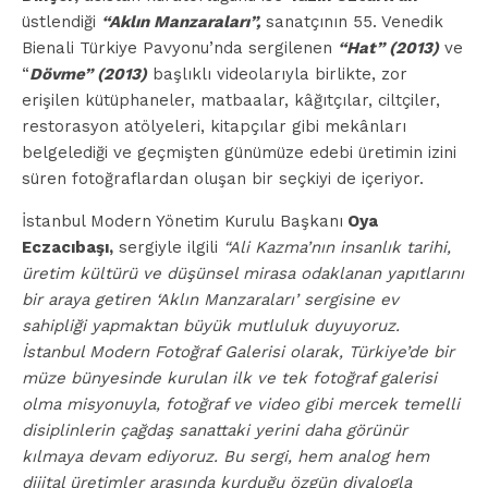
üstlendiği
“Aklın Manzaraları”,
sanatçının 55. Venedik
Bienali Türkiye Pavyonu’nda sergilenen
“Hat” (2013)
ve
“
Dövme” (2013)
başlıklı videolarıyla birlikte, zor
erişilen kütüphaneler, matbaalar, kâğıtçılar, ciltçiler,
restorasyon atölyeleri, kitapçılar gibi mekânları
belgelediği ve geçmişten günümüze edebi üretimin izini
süren fotoğraflardan oluşan bir seçkiyi de içeriyor.
İstanbul Modern Yönetim Kurulu Başkanı
Oya
Eczacıbaşı,
sergiyle ilgili
“Ali Kazma’nın insanlık tarihi,
üretim kültürü ve düşünsel mirasa odaklanan yapıtlarını
bir araya getiren ‘Aklın Manzaraları’ sergisine ev
sahipliği yapmaktan büyük mutluluk duyuyoruz.
İstanbul Modern Fotoğraf Galerisi olarak, Türkiye’de bir
müze bünyesinde kurulan ilk ve tek fotoğraf galerisi
olma misyonuyla, fotoğraf ve video gibi mercek temelli
disiplinlerin çağdaş sanattaki yerini daha görünür
kılmaya devam ediyoruz. Bu sergi, hem analog hem
dijital üretimler arasında kurduğu özgün diyalogla