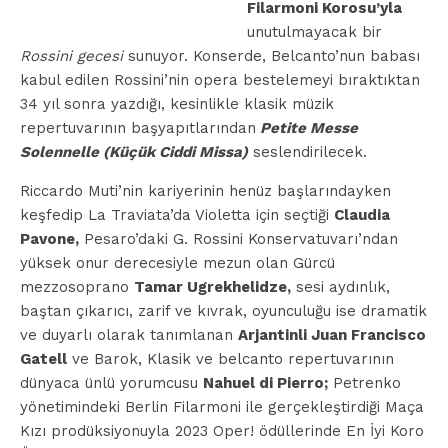
Filarmoni Korosu’yla
unutulmayacak bir
Rossini gecesi
sunuyor. Konserde, Belcanto’nun babası
kabul edilen Rossini’nin opera bestelemeyi bıraktıktan
34 yıl sonra yazdığı, kesinlikle klasik müzik
repertuvarının başyapıtlarından
Petite Messe
Solennelle (Küçük Ciddi Missa)
seslendirilecek.
Riccardo Muti’nin kariyerinin henüz başlarındayken
keşfedip La Traviata’da Violetta için seçtiği
Claudia
Pavone,
Pesaro’daki G. Rossini Konservatuvarı’ndan
yüksek onur derecesiyle mezun olan Gürcü
mezzosoprano
Tamar Ugrekhelidze,
sesi aydınlık,
baştan çıkarıcı, zarif ve kıvrak, oyunculuğu ise dramatik
ve duyarlı olarak tanımlanan
Arjantinli Juan Francisco
Gatell
ve Barok, Klasik ve belcanto repertuvarının
dünyaca ünlü yorumcusu
Nahuel di Pierro;
Petrenko
yönetimindeki Berlin Filarmoni ile gerçekleştirdiği Maça
Kızı prodüksiyonuyla 2023 Oper! ödüllerinde En İyi Koro