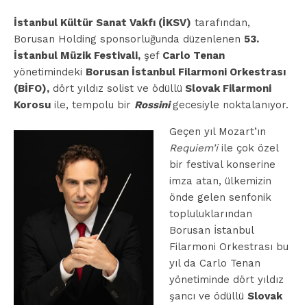
İstanbul Kültür Sanat Vakfı (İKSV)
tarafından,
Borusan Holding sponsorluğunda düzenlenen
53.
İstanbul Müzik Festivali,
şef
Carlo Tenan
yönetimindeki
Borusan İstanbul Filarmoni Orkestrası
(BİFO),
dört yıldız solist ve ödüllü
Slovak Filarmoni
Korosu
ile, tempolu bir
Rossini
gecesiyle noktalanıyor.
Geçen yıl Mozart’ın
Requiem’i
ile çok özel
bir festival konserine
imza atan, ülkemizin
önde gelen senfonik
topluluklarından
Borusan İstanbul
Filarmoni Orkestrası bu
yıl da Carlo Tenan
yönetiminde dört yıldız
şancı ve ödüllü
Slovak