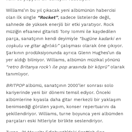
Williams’ın bu yıl çıkacak yeni albümünün habercisi
olan ilk single
“Rocket”
, sadece listelerde değil,
sahnede de yüksek enerjili bir etki yaratıyor. Rock
müziğin efsanevi gitaristi Tony Iommi ile kaydedilen
parça, sanatçının kendi deyimiyle
“bugüne kadarki en
coşkulu ve gitar ağırlıklı”
çalışması olarak öne çıkıyor.
Şarkının prodüksiyonunda ayrıca Glenn Hughes’un da
yer aldığı biliniyor. Williams, albümün müzikal yönünü
“retro Britanya rock’ı ile pop arasında bir köprü”
olarak
tanımlıyor.
BRITPOP
albümü, sanatçının 2000’ler sonrası solo
kariyerinde yeni bir dönemi temsil ediyor. Önceki
albümlerine kıyasla daha gitar merkezli bir yaklaşım
benimsediği görülen yapım, konser repertuarını da
şekillendiriyor. Williams, turne boyunca yeni albümden
parçaları eski hitleriyle birlikte seslendiriyor.