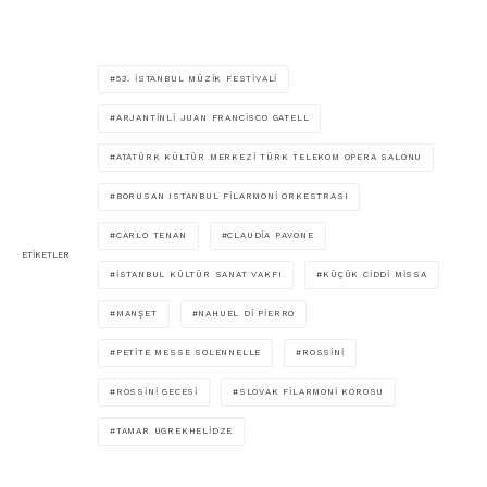
53. İSTANBUL MÜZIK FESTIVALI
ARJANTINLI JUAN FRANCISCO GATELL
ATATÜRK KÜLTÜR MERKEZI TÜRK TELEKOM OPERA SALONU
BORUSAN ISTANBUL FILARMONI ORKESTRASI
CARLO TENAN
CLAUDIA PAVONE
ETIKETLER
İSTANBUL KÜLTÜR SANAT VAKFI
KÜÇÜK CIDDI MISSA
MANŞET
NAHUEL DI PIERRO
PETITE MESSE SOLENNELLE
ROSSINI
ROSSINI GECESI
SLOVAK FILARMONI KOROSU
TAMAR UGREKHELIDZE