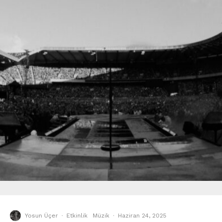
Yosun Üçer
·
Etkinlik
Müzik
·
Haziran 24, 2025