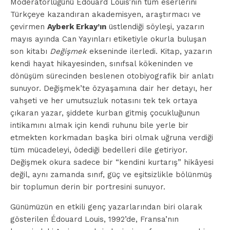
Moderatörlüğünü Édouard Louis’nin tüm eserlerini
Türkçeye kazandıran akademisyen, araştırmacı ve
çevirmen
Ayberk Erkay’ın
üstlendiği söyleşi, yazarın
mayıs ayında Can Yayınları etiketiyle okurla buluşan
son kitabı
Değişmek
ekseninde ilerledi. Kitap, yazarın
kendi hayat hikayesinden, sınıfsal kökeninden ve
dönüşüm sürecinden beslenen otobiyografik bir anlatı
sunuyor. Değişmek’te özyaşamına dair her detayı, her
vahşeti ve her umutsuzluk notasını tek tek ortaya
çıkaran yazar, şiddete kurban gitmiş çocukluğunun
intikamını almak için kendi ruhunu bile yerle bir
etmekten korkmadan başka biri olmak uğruna verdiği
tüm mücadeleyi, ödediği bedelleri dile getiriyor.
Değişmek okura sadece bir “kendini kurtarış” hikâyesi
değil, aynı zamanda sınıf, güç ve eşitsizlikle bölünmüş
bir toplumun derin bir portresini sunuyor.
Günümüzün en etkili genç yazarlarından biri olarak
gösterilen Édouard Louis, 1992’de, Fransa’nın