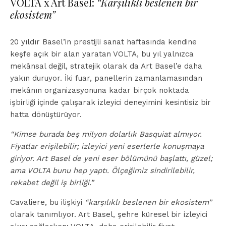
VOLTA x Art Basel:
“Karşılıklı beslenen bir
ekosistem”
20 yıldır Basel’in prestijli sanat haftasında kendine
keşfe açık bir alan yaratan VOLTA, bu yıl yalnızca
mekânsal değil, stratejik olarak da Art Basel’e daha
yakın duruyor. İki fuar, panellerin zamanlamasından
mekânın organizasyonuna kadar birçok noktada
işbirliği içinde çalışarak izleyici deneyimini kesintisiz bir
hatta dönüştürüyor.
“Kimse burada beş milyon dolarlık Basquiat almıyor.
Fiyatlar erişilebilir; izleyici yeni eserlerle konuşmaya
giriyor. Art Basel de yeni eser bölümünü başlattı, güzel;
ama VOLTA bunu hep yaptı. Ölçeğimiz sindirilebilir,
rekabet değil iş birliği.”
Cavaliere, bu ilişkiyi
“karşılıklı beslenen bir ekosistem”
olarak tanımlıyor. Art Basel, şehre küresel bir izleyici