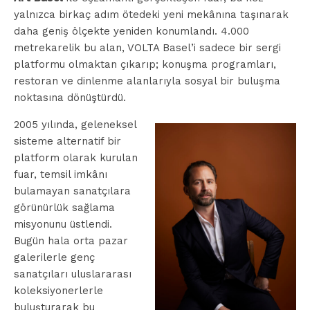
yalnızca birkaç adım ötedeki yeni mekânına taşınarak
daha geniş ölçekte yeniden konumlandı. 4.000
metrekarelik bu alan, VOLTA Basel’i sadece bir sergi
platformu olmaktan çıkarıp; konuşma programları,
restoran ve dinlenme alanlarıyla sosyal bir buluşma
noktasına dönüştürdü.
2005 yılında, geleneksel
sisteme alternatif bir
platform olarak kurulan
fuar, temsil imkânı
bulamayan sanatçılara
görünürlük sağlama
misyonunu üstlendi.
Bugün hala orta pazar
galerilerle genç
sanatçıları uluslararası
koleksiyonerlerle
buluşturarak bu