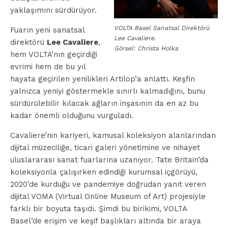
yaklaşımını sürdürüyor.
VOLTA Basel Sanatsal Direktörü
Fuarın yeni sanatsal
Lee Cavaliere.
direktörü
Lee Cavaliere
,
Görsel: Christa Holka
hem VOLTA’nın geçirdiği
evrimi hem de bu yıl
hayata geçirilen yenilikleri Artilop’a anlattı. Keşfin
yalnızca yeniyi göstermekle sınırlı kalmadığını, bunu
sürdürülebilir kılacak ağların inşasının da en az bu
kadar önemli olduğunu vurguladı.
Cavaliere’nin kariyeri, kamusal koleksiyon alanlarından
dijital müzeciliğe, ticari galeri yönetimine ve nihayet
uluslararası sanat fuarlarına uzanıyor. Tate Britain’da
koleksiyonla çalışırken edindiği kurumsal içgörüyü,
2020’de kurduğu ve pandemiye doğrudan yanıt veren
dijital VOMA (Virtual Online Museum of Art) projesiyle
farklı bir boyuta taşıdı. Şimdi bu birikimi, VOLTA
Basel’de erişim ve keşif başlıkları altında bir araya