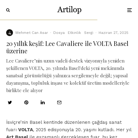
Mehmet Can Asar
·
Dosya
Etkinlik
Sergi
·
Haziran 27, 2025
20 yıllık keşif: Lee Cavaliere ile VOLTA Basel
üzerine
Lee Cavaliere’nin uzun vadeli destek vizyonuyla yeniden
şekillenen VOLTA, 20. yılında Basel'deki yeni mekânında
sanatsal görünürlüğü yalnızca sergilemeyle değil; yapısal
dayanışma, topluluk inşası ve kolektif üretim modelleriyle
birlikte ele alıyor
İsviçre’nin Basel kentinde düzenlenen çağdaş sanat
fuarı
VOLTA
, 2025 edisyonuyla 20. yaşını kutladı. Her yıl
Art Basel
ile eşzamanlı gerçekleşen fuar, bu kez