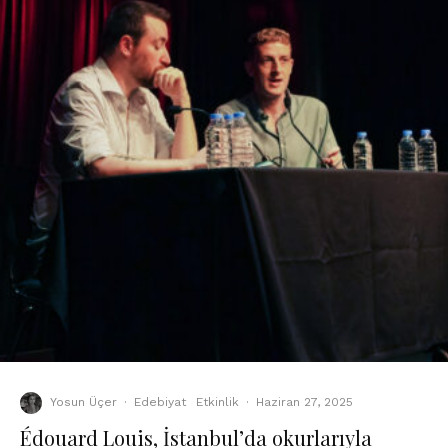
Yosun Üçer
·
Edebiyat
Etkinlik
·
Haziran 27, 2025
Édouard Louis, İstanbul’da okurlarıyla