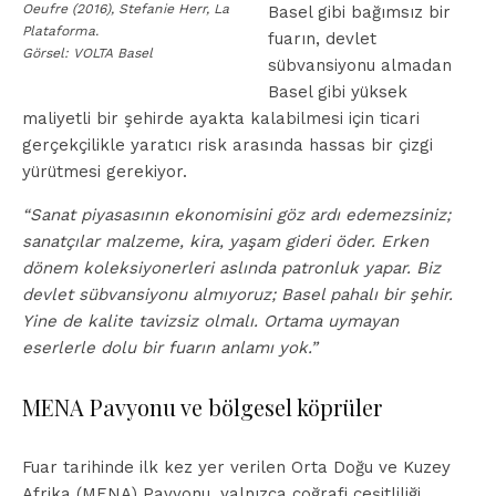
Oeufre (2016), Stefanie Herr, La
Basel gibi bağımsız bir
Plataforma.
fuarın, devlet
Görsel: VOLTA Basel
sübvansiyonu almadan
Basel gibi yüksek
maliyetli bir şehirde ayakta kalabilmesi için ticari
gerçekçilikle yaratıcı risk arasında hassas bir çizgi
yürütmesi gerekiyor.
“Sanat piyasasının ekonomisini göz ardı edemezsiniz;
sanatçılar malzeme, kira, yaşam gideri öder. Erken
dönem koleksiyonerleri aslında patronluk yapar.
Biz
devlet sübvansiyonu almıyoruz; Basel pahalı bir şehir.
Yine de kalite tavizsiz olmalı. Ortama uymayan
eserlerle dolu bir fuarın anlamı yok.”
MENA Pavyonu ve bölgesel köprüler
Fuar tarihinde ilk kez yer verilen Orta Doğu ve Kuzey
Afrika (MENA) Pavyonu, yalnızca coğrafi çeşitliliği