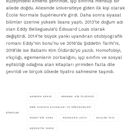
kuzeyindeki Amiens şehrinde, işçi sınıfına mensup bir
ailede doğdu. Ailesinde üniversiteye giden ilk kişi olarak
École Normale Supérieure’e girdi. Daha sonra siyasal
bilimler üzerine yüksek lisans yaptı. 2013’te doğum adı
olan Eddy Bellegueule’ü Édouard Louis olarak
değiştirdi. 2014’te büyük yankı uyandıran otobiyografik
romanı Eddy’nin Sonu’nu ve 2016’da Şiddetin Tarihi’ni,
2018’de ise Babamı Kim Öldürdü’yü yazdı. Homofobiyi,
ırkçılığı, egemenlerin zorbalığını, işçi sınıfını ve sosyal
eşitsizliği odağına alan kitapları yirmiden fazla dile
çevrildi ve birçok ülkede tiyatro sahnesine taşındı.
AYBERK ERKAY
BABAMI KIM ÖLDÜRDÜ
BIR KADININ KAVGALARI VE DÖNÜŞÜMLERI
ETIKETLER
EDDY’NIN SONU
ÉDOUARD LOUIS
SALON İKSV
ŞIDDETIN TARIHI