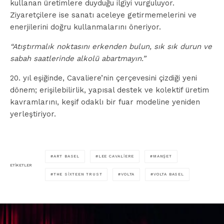
kullanan üretimlere duyduğu ilgiyi vurguluyor.
Ziyaretçilere ise sanatı aceleye getirmemelerini ve
enerjilerini doğru kullanmalarını öneriyor.
“Atıştırmalık noktasını erkenden bulun, sık sık durun ve
sabah saatlerinde alkolü abartmayın.”
20. yıl eşiğinde, Cavaliere’nin çerçevesini çizdiği yeni
dönem; erişilebilirlik, yapısal destek ve kolektif üretim
kavramlarını, keşif odaklı bir fuar modeline yeniden
yerleştiriyor.
ART BASEL
LEE CAVALIERE
MANŞET
ETIKETLER
THE SIXTEEN TRUST
VOLTA
VOLTA BASEL