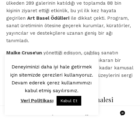
ülkeden 289 galerinin katıldığı ve toplamda 88 bin
kişinin ziyaret ettiği etkinlik, bu yıl ilk kez hayata
geçirilen
Art Basel Ödülleri
ile dikkat çekti. Program,
sanat üretiminin ötesine geçerek kurumlar, küratörler,
yayıncılar ve destekçilere uzanan geniş bir ağı
tanımladı.
Maike Cruse’un
yönettiği edisyon, çağdaş sanatın
ekonomik değil kültürel dolaşımını öne çıkaran bir
Deneyiminizi daha iyi hale getirmek
yapıda ilerledi. Fuarın merkezi salonları kadar kamusal
için sitemizde çerezleri kullanıyoruz.
alana taşan yapıtlar, Basel’in gündelik yüzeylerini sergi
Devam ederek çerez kullanımımızı
alanına dönüştürdü.
kabul etmiş sayılırsınız.
Katharina Grosse’nin dev müdahalesi
Veri Politikası
Kabul Et
Basel’in merkezi
Messeplatz
, bu yıl
Alman sanatçı
Katharina
Grosse’nin
çalışmasıyla