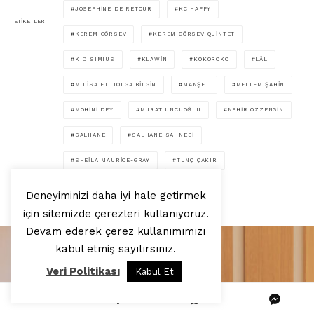
JOSEPHINE DE RETOUR
KC HAPPY
ETIKETLER
KEREM GÖRSEV
KEREM GÖRSEV QUINTET
KID SIMIUS
KLAWIN
KOKOROKO
LÂL
M LISA FT. TOLGA BILGIN
MANŞET
MELTEM ŞAHIN
MOHINI DEY
MURAT UNCUOĞLU
NEHIR ÖZZENGIN
SALHANE
SALHANE SAHNESI
SHEILA MAURICE-GRAY
TUNÇ ÇAKIR
VOLKAN HÜRSEVER
Deneyiminizi daha iyi hale getirmek
için sitemizde çerezleri kullanıyoruz.
Devam ederek çerez kullanımımızı
kabul etmiş sayılırsınız.
Veri Politikası
Kabul Et