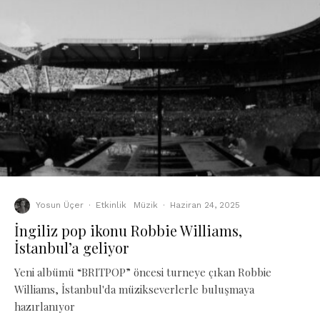
Yosun Üçer
·
Etkinlik
Müzik
·
Haziran 24, 2025
İngiliz pop ikonu Robbie Williams,
İstanbul’a geliyor
Yeni albümü “BRITPOP” öncesi turneye çıkan Robbie
Williams, İstanbul'da müzikseverlerle buluşmaya
hazırlanıyor