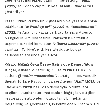
geleneksel mürekkep yapımını belgelediği
“Sumi”
(2025)
adlı video yapıtı ilk kez
İstanbul Modern’de
gösteriliyor.
Yazar Orhan Pamuk’un kişisel arşiv ve yaşam alanına
odaklanan
“Mürekkep Evi”
(2023)
ve
“Sentimental”
(2022)
ile Arjantinli yazar ve kitap tarihçisi Alberto
Manguel’in kütüphanesinin Fransa’dan Portekiz’e
taşınma sürecini konu alan
“Alberto Lizbon’da” (2024)
yapıtları, Türkiye’de ilk kez izleyiciyle buluşan
çalışmalar arasında yer alıyor.
Küratörlüğünü
Öykü Özsoy Sağnak
ve
Demet Yıldız
Dinçer,
asistan küratörlüğünü ise
Yazın Öztürk’ün
üstlendiği
“Aklın Manzaraları”,
sanatçının 55. Venedik
Bienali Türkiye Pavyonu’nda sergilenen
“Hat” (2013)
ve
“
Dövme” (2013)
başlıklı videolarıyla birlikte, zor
erişilen kütüphaneler, matbaalar, kâğıtçılar, ciltçiler,
restorasyon atölyeleri, kitapçılar gibi mekânları
belgelediği ve geçmişten günümüze edebi üretimin izini