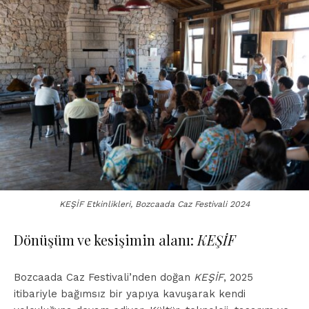
KEŞİF Etkinlikleri, Bozcaada Caz Festivali 2024
Dönüşüm ve kesişimin alanı:
KEŞİF
Bozcaada Caz Festivali’nden doğan
KEŞİF
, 2025
itibariyle bağımsız bir yapıya kavuşarak kendi