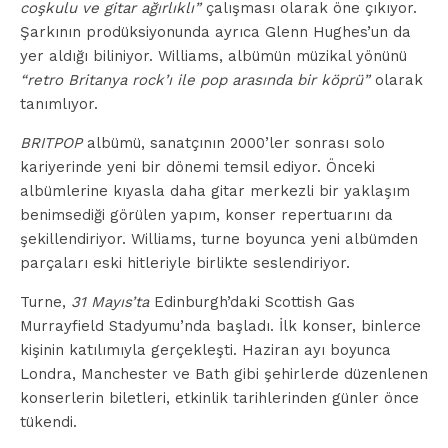
coşkulu ve gitar ağırlıklı”
çalışması olarak öne çıkıyor.
Şarkının prodüksiyonunda ayrıca Glenn Hughes’un da
yer aldığı biliniyor. Williams, albümün müzikal yönünü
“retro Britanya rock’ı ile pop arasında bir köprü”
olarak
tanımlıyor.
BRITPOP
albümü, sanatçının 2000’ler sonrası solo
kariyerinde yeni bir dönemi temsil ediyor. Önceki
albümlerine kıyasla daha gitar merkezli bir yaklaşım
benimsediği görülen yapım, konser repertuarını da
şekillendiriyor. Williams, turne boyunca yeni albümden
parçaları eski hitleriyle birlikte seslendiriyor.
Turne,
31 Mayıs’ta
Edinburgh’daki Scottish Gas
Murrayfield Stadyumu’nda başladı. İlk konser, binlerce
kişinin katılımıyla gerçekleşti. Haziran ayı boyunca
Londra, Manchester ve Bath gibi şehirlerde düzenlenen
konserlerin biletleri, etkinlik tarihlerinden günler önce
tükendi.