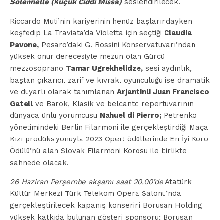
Solennelle (Küçük Ciddi Missa)
seslendirilecek.
Riccardo Muti’nin kariyerinin henüz başlarındayken
keşfedip La Traviata’da Violetta için seçtiği
Claudia
Pavone,
Pesaro’daki G. Rossini Konservatuvarı’ndan
yüksek onur derecesiyle mezun olan Gürcü
mezzosoprano
Tamar Ugrekhelidze,
sesi aydınlık,
baştan çıkarıcı, zarif ve kıvrak, oyunculuğu ise dramatik
ve duyarlı olarak tanımlanan
Arjantinli Juan Francisco
Gatell
ve Barok, Klasik ve belcanto repertuvarının
dünyaca ünlü yorumcusu
Nahuel di Pierro;
Petrenko
yönetimindeki Berlin Filarmoni ile gerçekleştirdiği Maça
Kızı prodüksiyonuyla 2023 Oper! ödüllerinde En İyi Koro
Ödülü’nü alan Slovak Filarmoni Korosu ile birlikte
sahnede olacak.
26 Haziran Perşembe akşamı saat 20.00’de
Atatürk
Kültür Merkezi Türk Telekom Opera Salonu’nda
gerçekleştirilecek kapanış konserini Borusan Holding
yüksek katkıda bulunan gösteri sponsoru; Borusan