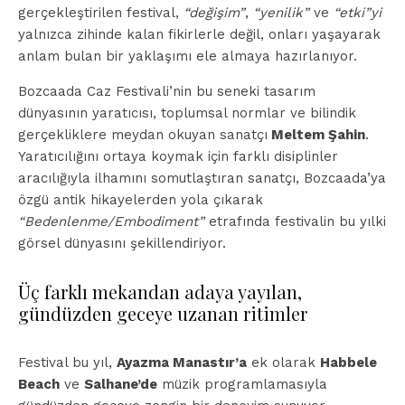
gerçekleştirilen festival,
“değişim”
,
“yenilik”
ve
“etki”yi
yalnızca zihinde kalan fikirlerle değil, onları yaşayarak
anlam bulan bir yaklaşımı ele almaya hazırlanıyor.
Bozcaada Caz Festivali’nin bu seneki tasarım
dünyasının yaratıcısı, toplumsal normlar ve bilindik
gerçekliklere meydan okuyan sanatçı
Meltem Şahin
.
Yaratıcılığını ortaya koymak için farklı disiplinler
aracılığıyla ilhamını somutlaştıran sanatçı, Bozcaada’ya
özgü antik hikayelerden yola çıkarak
“Bedenlenme/Embodiment”
etrafında festivalin bu yılki
görsel dünyasını şekillendiriyor.
Üç farklı mekandan adaya yayılan,
gündüzden geceye uzanan ritimler
Festival bu yıl,
Ayazma Manastır’a
ek olarak
Habbele
Beach
ve
Salhane’de
müzik programlamasıyla