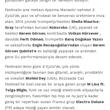
gündüzden geceye zengin bir deneyim sunuyor.
Festivalin ana mekanı Ayazma Manastır sahnesi
5
Eylül’de,
jazz ve afrobeat ile benzersiz üretimlere imza
atan, 2014 yılında trompetçi/besteci
Sheila Maurice-
Gray
tarafından kurulan
Kokoroko
(UK)
,
piyanist ve
besteci
Kerem Görsev,
kontrbasta
Volkan Hürsever ,
davulda
Ferit Odman,
trompette
Barış Doğukan Yazıcı
ve saksafonda
Engin Recepoğulları’ndan
oluşan
Kerem
Görsev Quintet’e
ev sahipliği yapacak ve ardından
gece DJ performanslarıyla devam edecek.
Festivalin ikinci günü
6 Eylül’de
, çok yönlü
müzisyenliğiyle tanınan bas gitarist, aranjör, prodüktör
ve vokalist
Mohini Dey
(USA), Bozcaada Caz
Festivali’ne özel olarak bir araya gelen proje
M Lisa ft.
Tolga Bilgin,
funk ve caz müziği elektronik altyapılarla
zenginleştiren, fusion’dan hip hop ve nu jazz’a kadar
geniş bir repertuar sunan Fransız grup
Electro Deluxe
(FR) adaya müziği yayan isimler olacak.