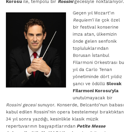
Korosu
ile, tempolu bir
Rossini
gecesiyle noktalanıyor.
Geçen yıl Mozart’ın
Requiem’i
ile çok özel
bir festival konserine
imza atan, ülkemizin
önde gelen senfonik
topluluklarından
Borusan İstanbul
Filarmoni Orkestrası bu
yıl da Carlo Tenan
yönetiminde dört yıldız
şancı ve ödüllü
Slovak
Filarmoni Korosu’yla
unutulmayacak bir
Rossini gecesi
sunuyor. Konserde, Belcanto’nun babası
kabul edilen Rossini’nin opera bestelemeyi bıraktıktan
34 yıl sonra yazdığı, kesinlikle klasik müzik
repertuvarının başyapıtlarından
Petite Messe