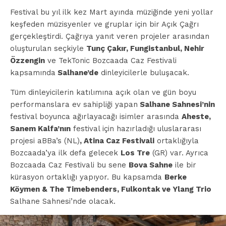
Festival bu yıl ilk kez Mart ayında müziğinde yeni yollar
keşfeden müzisyenler ve gruplar için bir Açık Çağrı
gerçekleştirdi. Çağrıya yanıt veren projeler arasından
oluşturulan seçkiyle
Tunç Çakır, Fungistanbul, Nehir
Özzengin
ve TekTonic Bozcaada Caz Festivali
kapsamında
Salhane’de
dinleyicilerle buluşacak.
Tüm dinleyicilerin katılımına açık olan ve gün boyu
performanslara ev sahipliği yapan
Salhane Sahnesi’nin
festival boyunca ağırlayacağı isimler arasında
Aheste,
Sanem Kalfa’nın
festival için hazırladığı uluslararası
projesi aBBa’s (NL)
, Atina Caz Festivali
ortaklığıyla
Bozcaada’ya ilk defa gelecek
Los Tre
(GR) var. Ayrıca
Bozcaada Caz Festivali bu sene
Bova Sahne
ile bir
kürasyon ortaklığı yapıyor. Bu kapsamda
Berke
Köymen & The Timebenders, Fulkontak ve Ylang Trio
Salhane Sahnesi’nde olacak.