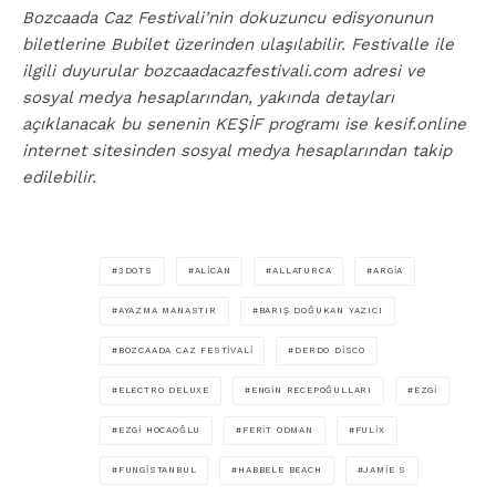
Bozcaada Caz Festivali’nin dokuzuncu edisyonunun
biletlerine Bubilet üzerinden ulaşılabilir. Festivalle ile
ilgili duyurular bozcaadacazfestivali.com adresi ve
sosyal medya hesaplarından, yakında detayları
açıklanacak bu senenin KEŞİF programı ise kesif.online
internet sitesinden sosyal medya hesaplarından takip
edilebilir.
3DOTS
ALICAN
ALLATURCA
ARGIA
AYAZMA MANASTIR
BARIŞ DOĞUKAN YAZICI
BOZCAADA CAZ FESTIVALI
DERDO DISCO
ELECTRO DELUXE
ENGIN RECEPOĞULLARI
EZGI
EZGI HOCAOĞLU
FERIT ODMAN
FULIX
FUNGISTANBUL
HABBELE BEACH
JAMIE S