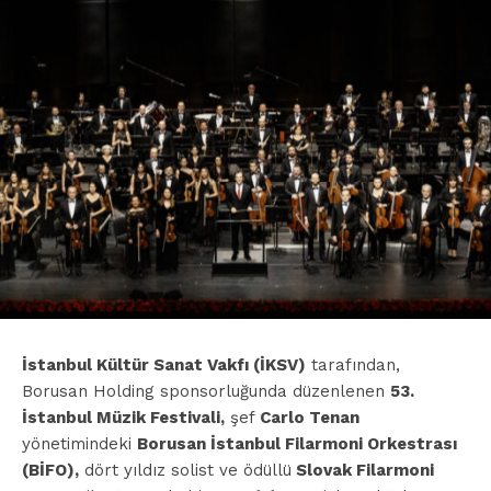
İstanbul Kültür Sanat Vakfı (İKSV)
tarafından,
Borusan Holding sponsorluğunda düzenlenen
53.
İstanbul Müzik Festivali,
şef
Carlo Tenan
yönetimindeki
Borusan İstanbul Filarmoni Orkestrası
(BİFO),
dört yıldız solist ve ödüllü
Slovak Filarmoni