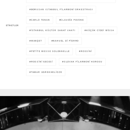
BORUSAN ISTANBUL FILARMONI ORKESTRASI
CARLO TENAN
CLAUDIA PAVONE
ETIKETLER
İSTANBUL KÜLTÜR SANAT VAKFI
KÜÇÜK CIDDI MISSA
MANŞET
NAHUEL DI PIERRO
PETITE MESSE SOLENNELLE
ROSSINI
ROSSINI GECESI
SLOVAK FILARMONI KOROSU
TAMAR UGREKHELIDZE