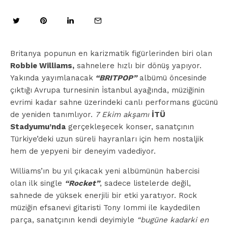
Britanya popunun en karizmatik figürlerinden biri olan
Robbie Williams,
sahnelere hızlı bir dönüş yapıyor.
Yakında yayımlanacak
“BRITPOP”
albümü öncesinde
çıktığı Avrupa turnesinin İstanbul ayağında, müziğinin
evrimi kadar sahne üzerindeki canlı performans gücünü
de yeniden tanımlıyor.
7 Ekim akşamı
İTÜ
Stadyumu’nda
gerçekleşecek konser, sanatçının
Türkiye’deki uzun süreli hayranları için hem nostaljik
hem de yepyeni bir deneyim vadediyor.
Williams’ın bu yıl çıkacak yeni albümünün habercisi
olan ilk single
“Rocket”
, sadece listelerde değil,
sahnede de yüksek enerjili bir etki yaratıyor. Rock
müziğin efsanevi gitaristi Tony Iommi ile kaydedilen
parça, sanatçının kendi deyimiyle
“bugüne kadarki en