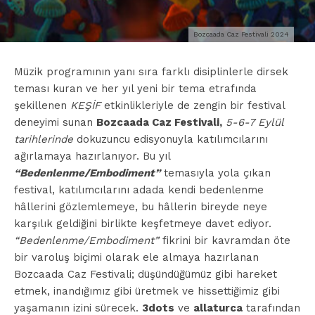
Bozcaada Caz Festivali 2024
Müzik programının yanı sıra farklı disiplinlerle dirsek
teması kuran ve her yıl yeni bir tema etrafında
şekillenen
KEŞİF
etkinlikleriyle de zengin bir festival
deneyimi sunan
Bozcaada Caz Festivali,
5-6-7 Eylül
tarihlerinde
dokuzuncu edisyonuyla katılımcılarını
ağırlamaya hazırlanıyor. Bu yıl
“Bedenlenme/Embodiment”
temasıyla yola çıkan
festival, katılımcılarını adada kendi bedenlenme
hâllerini gözlemlemeye, bu hâllerin bireyde neye
karşılık geldiğini birlikte keşfetmeye davet ediyor.
“Bedenlenme/Embodiment”
fikrini bir kavramdan öte
bir varoluş biçimi olarak ele almaya hazırlanan
Bozcaada Caz Festivali; düşündüğümüz gibi hareket
etmek, inandığımız gibi üretmek ve hissettiğimiz gibi
yaşamanın izini sürecek.
3dots
ve
allaturca
tarafından