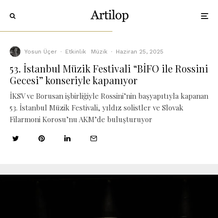
Yosun Üçer
·
Etkinlik
Müzik
·
Haziran 25, 2025
53. İstanbul Müzik Festivali “BİFO ile Rossini
Gecesi” konseriyle kapanıyor
İKSV ve Borusan işbirliğiyle Rossini’nin başyapıtıyla kapanan
53. İstanbul Müzik Festivali, yıldız solistler ve Slovak
Filarmoni Korosu’nu AKM’de buluşturuyor