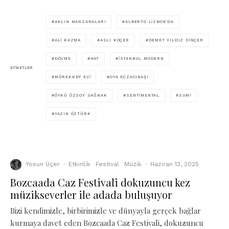
AKLIN MANZARALARI
ALBERTO LIZBON’DA
ALI KAZMA
ASLI KOÇER
DEMET YILDIZ DINÇER
DÖVME
HAT
İSTANBUL MODERN
ETIKETLER
MÜREKKEP EVI
OYA ECZACIBAŞI
ÖYKÜ ÖZSOY SAĞNAK
SENTIMENTAL
SUMI
YAZIN ÖZTÜRK
Yosun Üçer
·
Etkinlik
Festival
Müzik
·
Haziran 13, 2025
Bozcaada Caz Festivali dokuzuncu kez
müzikseverler ile adada buluşuyor
Bizi kendimizle, birbirimizle ve dünyayla gerçek bağlar
kurmaya davet eden Bozcaada Caz Festivali, dokuzuncu