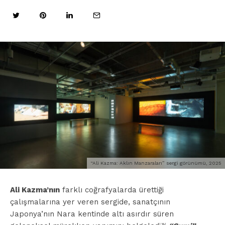
“Ali Kazma: Aklın Manzaraları” sergi görünümü, 2025
Ali Kazma’nın
farklı coğrafyalarda ürettiği
çalışmalarına yer veren sergide, sanatçının
Japonya’nın Nara kentinde altı asırdır süren