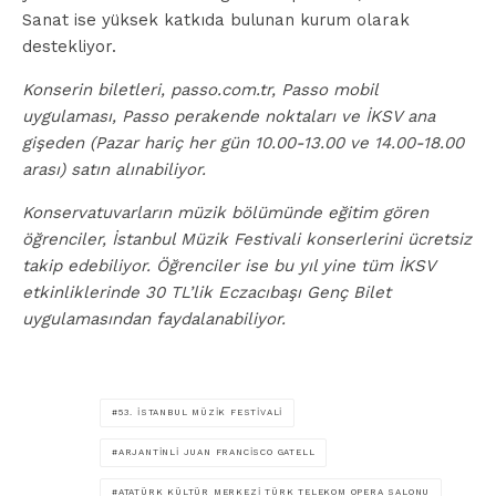
Sanat ise yüksek katkıda bulunan kurum olarak
destekliyor.
Konserin biletleri, passo.com.tr, Passo mobil
uygulaması, Passo perakende noktaları ve İKSV ana
gişeden (Pazar hariç her gün 10.00-13.00 ve 14.00-18.00
arası) satın alınabiliyor.
Konservatuvarların müzik bölümünde eğitim gören
öğrenciler, İstanbul Müzik Festivali konserlerini ücretsiz
takip edebiliyor. Öğrenciler ise bu yıl yine tüm İKSV
etkinliklerinde 30 TL’lik Eczacıbaşı Genç Bilet
uygulamasından faydalanabiliyor.
53. İSTANBUL MÜZIK FESTIVALI
ARJANTINLI JUAN FRANCISCO GATELL
ATATÜRK KÜLTÜR MERKEZI TÜRK TELEKOM OPERA SALONU