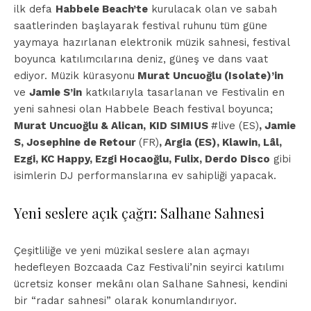
ilk defa
Habbele Beach’te
kurulacak olan ve sabah
saatlerinden başlayarak festival ruhunu tüm güne
yaymaya hazırlanan elektronik müzik sahnesi, festival
boyunca katılımcılarına deniz, güneş ve dans vaat
ediyor. Müzik kürasyonu
Murat Uncuoğlu (Isolate)’in
ve
Jamie S’in
katkılarıyla tasarlanan ve Festivalin en
yeni sahnesi olan Habbele Beach festival boyunca;
Murat Uncuoğlu & Alican,
KID SIMIUS
#live (ES)
, Jamie
S, Josephine de Retour
(FR)
, Argia (ES), Klawin, Lâl,
Ezgi, KC Happy, Ezgi Hocaoğlu, Fulix, Derdo Disco
gibi
isimlerin DJ performanslarına ev sahipliği yapacak.
Yeni seslere açık çağrı: Salhane Sahnesi
Çeşitliliğe ve yeni müzikal seslere alan açmayı
hedefleyen Bozcaada Caz Festivali’nin seyirci katılımı
ücretsiz konser mekânı olan Salhane Sahnesi, kendini
bir “radar sahnesi” olarak konumlandırıyor.