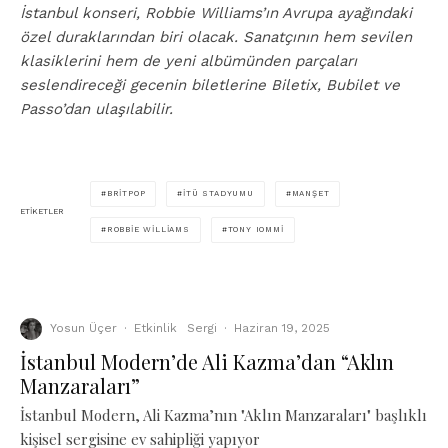
İstanbul konseri, Robbie Williams’ın Avrupa ayağındaki
özel duraklarından biri olacak. Sanatçının hem sevilen
klasiklerini hem de yeni albümünden parçaları
seslendireceği gecenin biletlerine Biletix, Bubilet ve
Passo’dan ulaşılabilir.
BRITPOP
İTÜ STADYUMU
MANŞET
ETIKETLER
ROBBIE WILLIAMS
TONY IOMMI
Yosun Üçer
·
Etkinlik
Sergi
·
Haziran 19, 2025
İstanbul Modern’de Ali Kazma’dan “Aklın
Manzaraları”
İstanbul Modern, Ali Kazma’nın "Aklın Manzaraları" başlıklı
kişisel sergisine ev sahipliği yapıyor