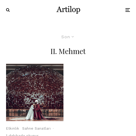
Son
II. Mehmet
Etkinlik
Sahne Sanatları
·
1 dakikada okunur