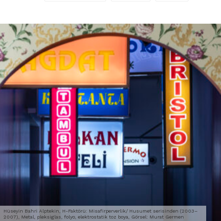
Hüseyin Bahri Alptekin, H-Faktörü: Misafirperverlik/ Husumet serisinden (2003–
2007), Metal, pleksiglas, folyo, elektrostatik toz boya, Görsel: Murat Germen