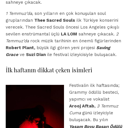
sahneye çıkacak.
1 Temmuz’da,
son yılların en çok konuşulan soul
gruplarından
Thee Sacred Souls
ilk Türkiye konserini
verecek. Thee Sacred Souls öncesi Los Angeles çıkışlı
sevilen enstrümantal üçlü
LA LOM
sahneye çıkacak.
2
Temmuz’da
rock müzik tarihinin en önemli figürlerinden
Robert Plant,
büyük ilgi gören yeni projesi
Saving
Grace
ve
Suzi Dian
ile festival izleyicisiyle buluşacak.
İlk haftanın dikkat çeken isimleri
Festivalin ilk haftasında;
Grammy ödüllü besteci,
yapımcı ve vokalist
Arooj Aftab,
3 Temmuz
Cuma
günü izleyiciyle
buluşacak. Bu yılın
Yaşam Boyu Başarı Ödülü