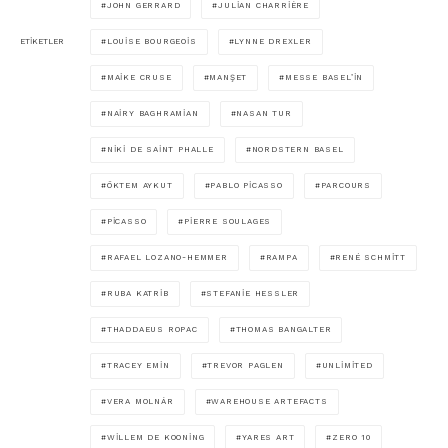
JOHN GERRARD
JULIAN CHARRIÈRE
LOUISE BOURGEOIS
LYNNE DREXLER
ETIKETLER
MAIKE CRUSE
MANŞET
MESSE BASEL’IN
NAIRY BAGHRAMIAN
NASAN TUR
NIKI DE SAINT PHALLE
NORDSTERN BASEL
ÖKTEM AYKUT
PABLO PICASSO
PARCOURS
PICASSO
PIERRE SOULAGES
RAFAEL LOZANO-HEMMER
RAMPA
RENÉ SCHMITT
RUBA KATRIB
STEFANIE HESSLER
THADDAEUS ROPAC
THOMAS BANGALTER
TRACEY EMIN
TREVOR PAGLEN
UNLIMITED
VERA MOLNÁR
WAREHOUSE ARTEFACTS
WILLEM DE KOONING
YARES ART
ZERO 10