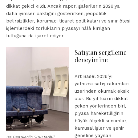
dikkat çekici kıldı. Ancak rapor, galerilerin 2026’ya
daha iyimser baktığını gösterirken; jeopolitik
belirsizlikler, korumacı ticaret politikaları ve sınır ötesi
işlemlerdeki zorlukların piyasayı hâlâ kırılgan
tuttuğuna da işaret ediyor.
Satıştan sergileme
deneyimine
Art Basel 2026’yı
yalnızca satış rakamları
üzerinden okumak eksik
olur. Bu yıl fuarın dikkat
çeken yönlerinden biri,
piyasa hareketliliğinin
büyük ölçekli sunumlar,
kamusal işler ve şehir
geneline yayılan
Isa Genzken’in 2018 tarihli