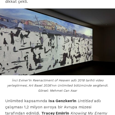
dikkat çekti.
İnci Eviner’in Reenactment of Heaven adlı 2018 tarihli video
yerleştirmesi, Art Basel 2026’nın Unlimited bölümünde sergilendi.
Görsel: Mehmet Can Asar
Unlimited kapsamında
Isa Genzken’in
Untitled
adlı
çalışması 1,2 milyon avroya bir Avrupa müzesi
tarafından edinildi.
Tracey Emin’in
Knowing My Enemy