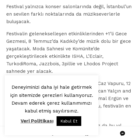
Festival yalnızca konser salonlarında değil, İstanbul’un
en sevilen farklı noktalarında da müzikseverlerle
buluşacak.
Festivalin gelenekselleşen etkinliklerinden +1’li Gece
Gezmesi, 8 Temmuz’da Kadıköy’de müzik dolu bir gece
yaşatacak. Moda Sahnesi ve Komünite’de
gerçekleştirilecek etkinlikte ISHA, L’Eclair,
TurkodiRoma, Jazzbois, 3pillie ve Lhodos Project
sahnede yer alacak.
Boğaz’ın en sevilen yaz etkinliklerinden Caz Vapuru, 12
Deneyiminizi daha iyi hale getirmek
Temmuz’da yeniden demir alacak. Kamucan Yalçın and
için sitemizde çerezleri kullanıyoruz.
Friends, Brassist, Eggmann Trio feat. Kemal Ergün ve
Devam ederek çerez kullanımımızı
DJ Hünkar’ın yer alacağı vapur yolculuğu, festivalin en
kabul etmiş sayılırsınız.
renkli duraklarından biri olacak.
Veri Politikası
Kabul Et
Festivalin ücretsiz etkinliği Parklarda Caz da bu yıl
yeniden İstanbul parklarına konuk olacak. Genç Caz+