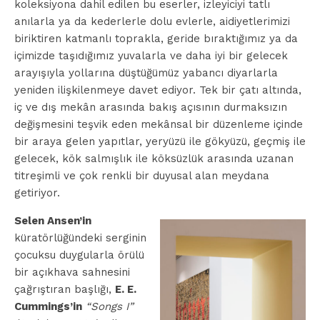
koleksiyona dahil edilen bu eserler, izleyiciyi tatlı
anılarla ya da kederlerle dolu evlerle, aidiyetlerimizi
biriktiren katmanlı toprakla, geride bıraktığımız ya da
içimizde taşıdığımız yuvalarla ve daha iyi bir gelecek
arayışıyla yollarına düştüğümüz yabancı diyarlarla
yeniden ilişkilenmeye davet ediyor. Tek bir çatı altında,
iç ve dış mekân arasında bakış açısının durmaksızın
değişmesini teşvik eden mekânsal bir düzenleme içinde
bir araya gelen yapıtlar, yeryüzü ile gökyüzü, geçmiş ile
gelecek, kök salmışlık ile köksüzlük arasında uzanan
titreşimli ve çok renkli bir duyusal alan meydana
getiriyor.
Selen Ansen’in
küratörlüğündeki serginin
çocuksu duygularla örülü
bir açıkhava sahnesini
çağrıştıran başlığı,
E. E.
Cummings’in
“Songs I”