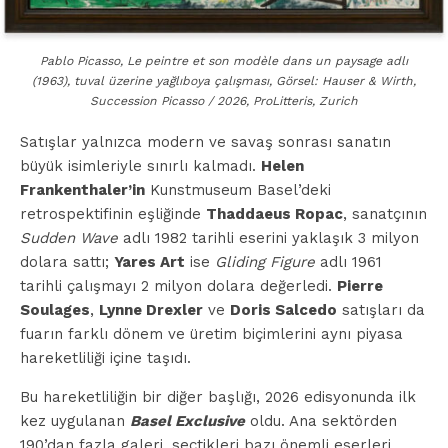
Pablo Picasso, Le peintre et son modèle dans un paysage adlı
(1963), tuval üzerine yağlıboya çalışması, Görsel: Hauser & Wirth,
Succession Picasso / 2026, ProLitteris, Zurich
Satışlar yalnızca modern ve savaş sonrası sanatın
büyük isimleriyle sınırlı kalmadı.
Helen
Frankenthaler’in
Kunstmuseum Basel’deki
retrospektifinin eşliğinde
Thaddaeus Ropac
, sanatçının
Sudden Wave
adlı 1982 tarihli eserini yaklaşık 3 milyon
dolara sattı;
Yares Art
ise
Gliding Figure
adlı 1961
tarihli çalışmayı 2 milyon dolara değerledi.
Pierre
Soulages
,
Lynne Drexler
ve
Doris Salcedo
satışları da
fuarın farklı dönem ve üretim biçimlerini aynı piyasa
hareketliliği içine taşıdı.
Bu hareketliliğin bir diğer başlığı, 2026 edisyonunda ilk
kez uygulanan
Basel Exclusive
oldu. Ana sektörden
190’dan fazla galeri, seçtikleri bazı önemli eserleri