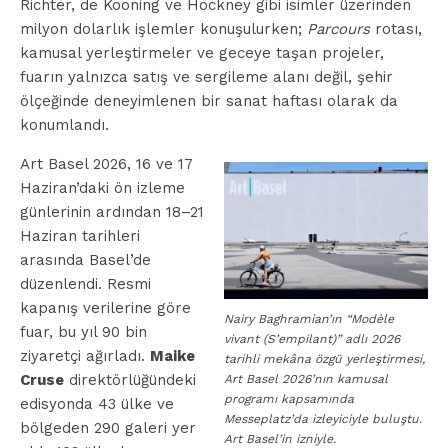
Richter, de Kooning ve Hockney gibi isimler üzerinden
milyon dolarlık işlemler konuşulurken;
Parcours
rotası,
kamusal yerleştirmeler ve geceye taşan projeler,
fuarın yalnızca satış ve sergileme alanı değil, şehir
ölçeğinde deneyimlenen bir sanat haftası olarak da
konumlandı.
Art Basel 2026, 16 ve 17
Haziran’daki ön izleme
günlerinin ardından 18–21
Haziran tarihleri
arasında Basel’de
düzenlendi. Resmi
kapanış verilerine göre
Nairy Baghramian’ın “Modèle
fuar, bu yıl 90 bin
vivant (S’empilant)” adlı 2026
ziyaretçi ağırladı.
Maike
tarihli mekâna özgü yerleştirmesi,
Cruse
direktörlüğündeki
Art Basel 2026’nın kamusal
programı kapsamında
edisyonda 43 ülke ve
Messeplatz’da izleyiciyle buluştu.
bölgeden 290 galeri yer
Art Basel’in izniyle.