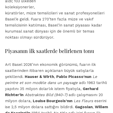
aldı; 103 ülkeden
koleksiyonerler,
küratörler, müze temsilcileri ve sanat profesyonelleri
Basel’e geldi. Fuara 270’ten fazla müze ve vakıf
temsilcisinin katılması, Basel’in sanat piyasası kadar
kurumsal sanat dünyası için de önemli bir temas
noktası olmayı sürdürüyor.
Piyasanın ilk saatlerde belirlenen tonu
Art Basel 2026’nın ekonomik görünümü, fuarın ilk
saatlerinden itibaren açıklanan büyük satışlarla
şekillendi.
Hauser & Wirth
,
Pablo Picasso’nun
Le
peintre et son modèle dans un paysage
adlı 1963 tarihli
yapıtını 35 milyon dolarlık istem fiyatıyla,
Gerhard
Richter’in
Abstraktes Bild (940-7)
adlı çalışmasını 20
milyon dolara,
Louise Bourgeois’nın
Les Fleurs
eserini
ise 2,5 milyon dolara sattığını bildirdi.
Gagosian
,
Willem