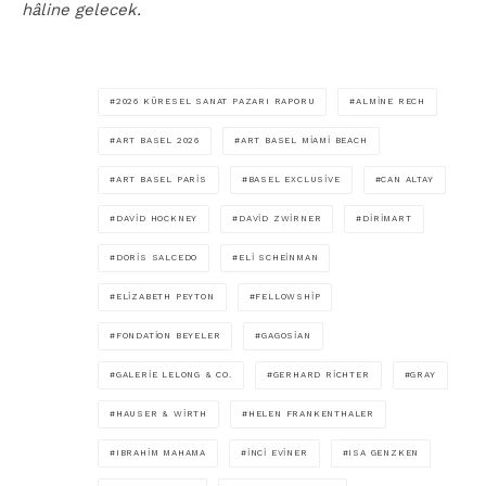
hâline gelecek.
2026 KÜRESEL SANAT PAZARI RAPORU
ALMINE RECH
ART BASEL 2026
ART BASEL MIAMI BEACH
ART BASEL PARIS
BASEL EXCLUSIVE
CAN ALTAY
DAVID HOCKNEY
DAVID ZWIRNER
DIRIMART
DORIS SALCEDO
ELI SCHEINMAN
ELIZABETH PEYTON
FELLOWSHIP
FONDATION BEYELER
GAGOSIAN
GALERIE LELONG & CO.
GERHARD RICHTER
GRAY
HAUSER & WIRTH
HELEN FRANKENTHALER
IBRAHIM MAHAMA
İNCI EVINER
ISA GENZKEN