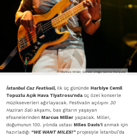
Marcus Miller, Görsel: Diego Garcia Marquez
İstanbul Caz Festivali,
ilk üç gününde
Harbiye Cemil
Topuzlu Açık Hava Tiyatrosu’nda
üç özel konserle
müzikseverleri ağırlayacak. Festivalin açılışını
30
Haziran Salı
akşamı, bas gitarın yaşayan
efsanelerinden
Marcus Miller
yapacak. Miller,
doğumunun 100. yılında ustası
Miles Davis’i
anmak için
hazırladığı
“WE WANT MILES!”
projesiyle İstanbul’da