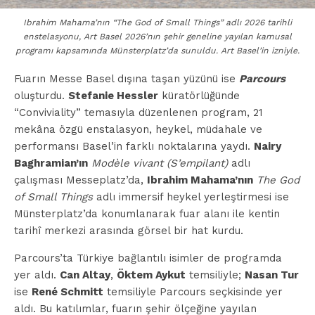
Ibrahim Mahama’nın “The God of Small Things” adlı 2026 tarihli
enstelasyonu, Art Basel 2026’nın şehir geneline yayılan kamusal
programı kapsamında Münsterplatz’da sunuldu. Art Basel’in izniyle.
Fuarın Messe Basel dışına taşan yüzünü ise
Parcours
oluşturdu.
Stefanie Hessler
küratörlüğünde
“Conviviality” temasıyla düzenlenen program, 21
mekâna özgü enstalasyon, heykel, müdahale ve
performansı Basel’in farklı noktalarına yaydı.
Nairy
Baghramian’ın
Modèle vivant (S’empilant)
adlı
çalışması Messeplatz’da,
Ibrahim Mahama’nın
The God
of Small Things
adlı immersif heykel yerleştirmesi ise
Münsterplatz’da konumlanarak fuar alanı ile kentin
tarihî merkezi arasında görsel bir hat kurdu.
Parcours’ta Türkiye bağlantılı isimler de programda
yer aldı.
Can Altay
,
Öktem Aykut
temsiliyle;
Nasan Tur
ise
René Schmitt
temsiliyle Parcours seçkisinde yer
aldı. Bu katılımlar, fuarın şehir ölçeğine yayılan