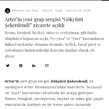
Mehmet Can Asar
·
Etkinlik
Sergi
·
Haziran 24, 2026
Arter’in yeni grup sergisi “Gökyüzü
Şekerdendi” ziyarete açıldı
Resim, fotoğraf, heykel, video ve yerleştirme gibi farklı
disiplinleri kapsayan seçki, “ev/yuva” ve “yurt” kavramlarını
fiziksel mekânlar olmanın ötesinde, bellek, hayal gücü ve
yolculuğun biçimlendirdiği deneyim alanları olarak ele
alıyor
Arter’in
yeni grup sergisi
Gökyüzü Şekerdendi,
24
sanatçının Arter Koleksiyonu’ndaki eserlerini
“ev/yuva”
ve
“yurt”
kavramları etrafında bir araya getiriyor.
Resim, fotoğraf, yerleştirme, heykel ve video gibi çeşitli
mecralarda üretilen ve bir kısmı yakın zamanda