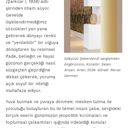
(Şarkılar I, 1938)
adlı
şiirinden ilham alıyor.
Genelde
ilişkilendirmediğimiz
sözcükleri yan yana
getirerek dünyayı renkli
ve “yenilebilir” bir olguya
dönüştüren bu resimsel
ifade, belleğin ve hayal
Gökyüzü Şekerdendi sergisinden
gücünün gerçekliği nasıl
birgörünüm, Küratör: Selen
süzgeçten geçirdiğine
Ansen, Arter, 2026. Görsel: Murat
Germen
dikkat çekerek, yoruma
açık soyut bir niteliği
muhafaza ediyor.
Yuva bulmak ve yuvaya dönmek: mesken tutma ile
yolculuğu buluşturan bu iki temel insani çaba, sergideki
birçok eserin günümüzün jeopolitik kırılmaları ve
toplumsal çalkantıları ışığında irdelediği konular