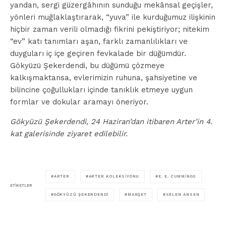
yandan, sergi güzergâhının sunduğu mekânsal geçişler,
yönleri muğlaklaştırarak, “yuva” ile kurduğumuz ilişkinin
hiçbir zaman verili olmadığı fikrini pekiştiriyor; nitekim
“ev” katı tanımları aşan, farklı zamanlılıkları ve
duyguları iç içe geçiren fevkalade bir düğümdür.
Gökyüzü Şekerdendi, bu düğümü çözmeye
kalkışmaktansa, evlerimizin ruhuna, şahsiyetine ve
bilincine çoğullukları içinde tanıklık etmeye uygun
formlar ve dokular aramayı öneriyor.
Gökyüzü Şekerdendi, 24 Haziran’dan itibaren Arter’in 4.
kat galerisinde ziyaret edilebilir.
ARTER
ARTER KOLEKSIYONU
E. E. CUMMINGS
ETIKETLER
GÖKYÜZÜ ŞEKERDENDI
MANŞET
SELEN ANSEN