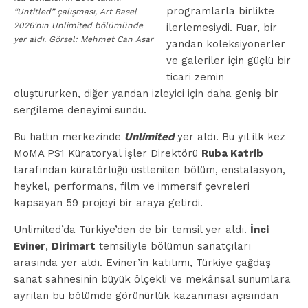
programlarla birlikte
“Untitled” çalışması, Art Basel
2026’nın Unlimited bölümünde
ilerlemesiydi. Fuar, bir
yer aldı. Görsel: Mehmet Can Asar
yandan koleksiyonerler
ve galeriler için güçlü bir
ticari zemin
oluştururken, diğer yandan izleyici için daha geniş bir
sergileme deneyimi sundu.
Bu hattın merkezinde
Unlimited
yer aldı. Bu yıl ilk kez
MoMA PS1 Küratoryal İşler Direktörü
Ruba Katrib
tarafından küratörlüğü üstlenilen bölüm, enstalasyon,
heykel, performans, film ve immersif çevreleri
kapsayan 59 projeyi bir araya getirdi.
Unlimited’da Türkiye’den de bir temsil yer aldı.
İnci
Eviner
,
Dirimart
temsiliyle bölümün sanatçıları
arasında yer aldı. Eviner’in katılımı, Türkiye çağdaş
sanat sahnesinin büyük ölçekli ve mekânsal sunumlara
ayrılan bu bölümde görünürlük kazanması açısından