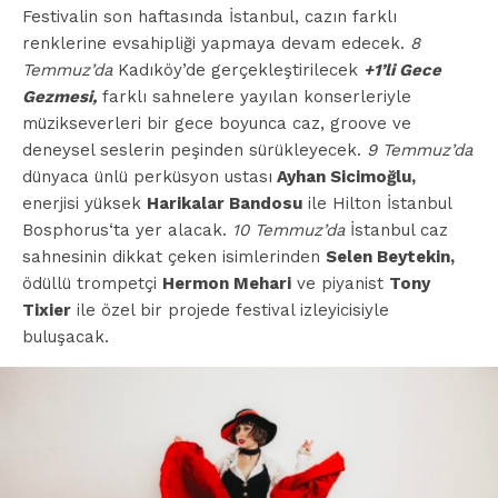
Festivalin son haftasında İstanbul, cazın farklı
renklerine evsahipliği yapmaya devam edecek.
8
Temmuz’da
Kadıköy’de gerçekleştirilecek
+1’li Gece
Gezmesi,
farklı sahnelere yayılan konserleriyle
müzikseverleri bir gece boyunca caz, groove ve
deneysel seslerin peşinden sürükleyecek.
9 Temmuz’da
dünyaca ünlü perküsyon ustası
Ayhan Sicimoğlu,
enerjisi yüksek
Harikalar Bandosu
ile Hilton İstanbul
Bosphorus‘ta yer alacak.
10 Temmuz’da
İstanbul caz
sahnesinin dikkat çeken isimlerinden
Selen Beytekin,
ödüllü trompetçi
Hermon Mehari
ve piyanist
Tony
Tixier
ile özel bir projede festival izleyicisiyle
buluşacak.