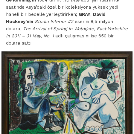
de Kooning’in
1984 tarihli
No title
adlı işini fuarın ilk
saatinde Asya’daki özel bir koleksiyona yüksek yedi
haneli bir bedelle yerleştirirken;
GRAY
,
David
Hockney’nin
Studio Interior #2
eserini 8,5 milyon
dolara,
The Arrival of Spring in Woldgate, East Yorkshire
in 2011 – 31 May, No. 1
adlı çalışmasını ise 650 bin
dolara sattı.