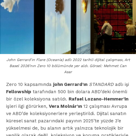
John Gerrard’ın Flare (Oceania) adlı 2022 tarihli dijital çalışması, Art
Basel 2026’nın Zero 10 bölümünde yer aldı. Görsel: Mehmet Can
Asar
Zero 10 kapsamında
john Gerrard’ın
STANDARD
adlı işi
Fellowship
tarafından 500 bin dolara ABD’deki önemli
bir özel koleksiyona satıldı.
Rafael Lozano-Hemmer’in
işleri ilgi görürken,
Vera Molnár’ın
12 çalışması Avrupa
ve ABD’de koleksiyonerlere yerleştirildi. Dijital sanatın
küresel sanat pazarındaki payının 2025’te yüzde 3’e
yükselmesi de, bu alanın artık yalnızca teknolojik bir
yenilik olarak değil, koleksiyon ve koruma pratikleriyle