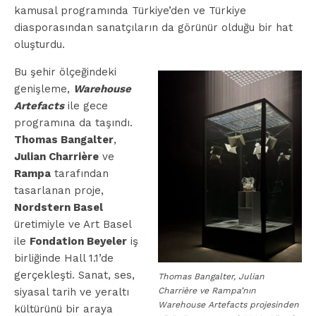
kamusal programında Türkiye’den ve Türkiye
diasporasından sanatçıların da görünür olduğu bir hat
oluşturdu.
Bu şehir ölçeğindeki
genişleme,
Warehouse
Artefacts
ile gece
programına da taşındı.
Thomas Bangalter
,
Julian Charrière
ve
Rampa
tarafından
tasarlanan proje,
Nordstern Basel
üretimiyle ve Art Basel
ile
Fondation Beyeler
iş
birliğinde Hall 1.1’de
gerçekleşti. Sanat, ses,
Thomas Bangalter, Julian
Charrière ve Rampa’nın
siyasal tarih ve yeraltı
Warehouse Artefacts projesinden
kültürünü bir araya