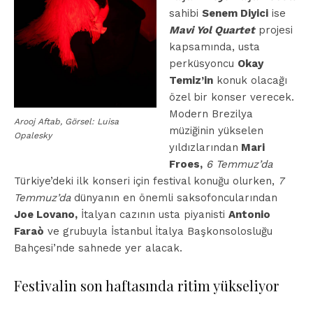
sahibi
Senem Diyici
ise
Mavi Yol Quartet
projesi
kapsamında, usta
perküsyoncu
Okay
Temiz’in
konuk olacağı
özel bir konser verecek.
Modern Brezilya
Arooj Aftab, Görsel: Luisa
müziğinin yükselen
Opalesky
yıldızlarından
Mari
Froes,
6 Temmuz’da
Türkiye’deki ilk konseri için festival konuğu olurken,
7
Temmuz’da
dünyanın en önemli saksofoncularından
Joe Lovano,
İtalyan cazının usta piyanisti
Antonio
Faraò
ve grubuyla İstanbul İtalya Başkonsolosluğu
Bahçesi’nde sahnede yer alacak.
Festivalin son haftasında ritim yükseliyor