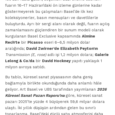
fuarın 16–17 Haziran’daki ön izleme günlerine kadar
göstermeyerek bu çalışmaları Basel’de ilk kez
koleksiyonerler, basın mensupları ve davetlilerle
buluşturdu. Ayrı bir sergi alanı olarak değil, fuarın açılış
zamanlamasını güçlendiren bir sunum modeli olarak
kurgulanan Basel Exclusive kapsamında
Almine
Rech’te
bir
Picasso
eseri 6–6,5 milyon dolar
aralığında;
David Zwirner’de
Elizabeth Peyton’ın
Transmission (E, rose)
adlı işi 1,2 milyon dolara;
Galerie
Lelong & Co.’da
bir
David Hockney
yapıtı yaklaşık 1
milyon avroya satıldı.
Bu tablo, küresel sanat piyasasının daha geniş
bağlamıyla birlikte okunduğunda daha anlamlı hâle
geliyor. Art Basel ve UBS tarafından yayımlanan
2026
Küresel Sanat Pazarı Raporu’na
göre, küresel sanat
pazarı 2025’te yüzde 4 büyüyerek 59,6 milyar dolara
ulaştı. İki yıllık düşüşün ardından gelen bu sınırlı
toparlanma, Basel’deki güçlü satış atmosferini daha