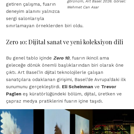
görünüm, Art Basel 2026. Görsel:
getiren çalışma, fuarın
Mehmet Can Asar
deneyim alanını yalnızca
sergi salonlarıyla
sınırlamayan örneklerden biri oldu.
Zero 10: Dijital sanat ve yeni koleksiyon dili
Bu genel tablo içinde
Zero 10
, fuarın ikincil ama
geleceğe dönük önemli başlıklarından biri olarak öne
çıktı. Art Basel’in dijital teknolojilerle çalışan
sanatçılara odaklanan girişimi, Basel’de Avrupa’daki ilk
sunumunu gerçekleştirdi.
Eli Scheinman
ve
Trevor
Paglen
eş küratörlüğündeki bölüm, dijital, üretken ve
çapraz medya pratiklerini fuarın içine taşıdı.