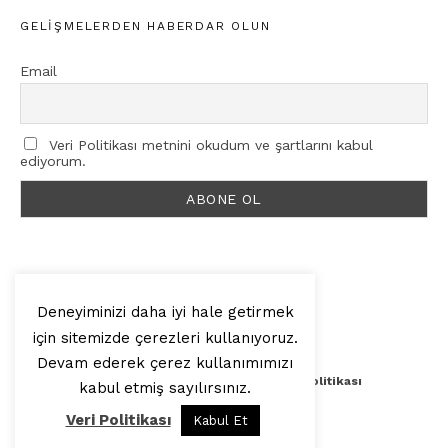
GELIŞMELERDEN HABERDAR OLUN
Email
Veri Politikası metnini okudum ve şartlarını kabul
ediyorum.
Deneyiminizi daha iyi hale getirmek
için sitemizde çerezleri kullanıyoruz.
© 2025, Artilop
Devam ederek çerez kullanımımızı
Künye
Yazar Başvurusu
Veri Politikası
kabul etmiş sayılırsınız.
Veri Politikası
Kabul Et
Yukarı Çık