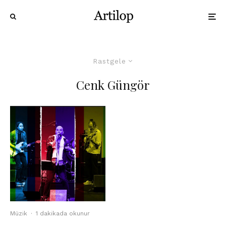
Rastgele
Cenk Güngör
Müzik
·
1 dakikada okunur