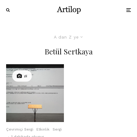
A dan Z ye
Betül Sertkaya
18
Çevrimiçi Sergi
Etkinlik
Sergi
·
1 dakikada okunur