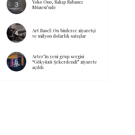
Yoko Ono, Sakıp Sabancı
Müzesi’nde
Art Basel: On binlerce ziyaretçi
ve milyon dolarlık satışlar
Arter’in yeni grup sergisi
“Gökyüzü Şekerdendi” ziyarete
açıldı