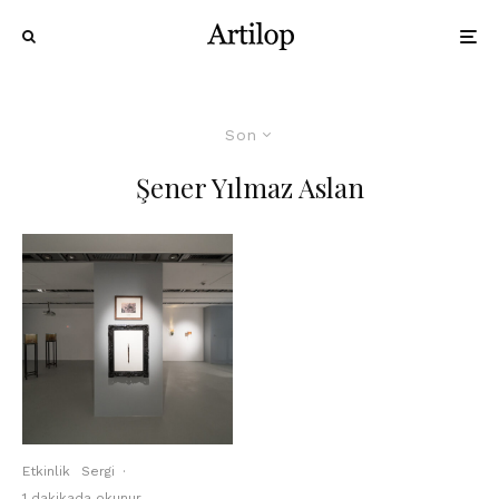
Son
Şener Yılmaz Aslan
Etkinlik
Sergi
·
1 dakikada okunur