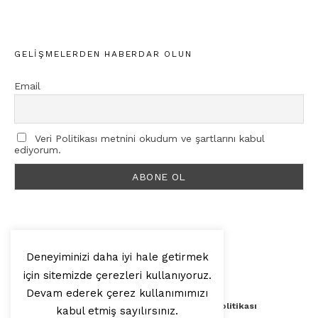
GELIŞMELERDEN HABERDAR OLUN
Email
Veri Politikası metnini okudum ve şartlarını kabul
ediyorum.
Deneyiminizi daha iyi hale getirmek
için sitemizde çerezleri kullanıyoruz.
© 2025, Artilop
Devam ederek çerez kullanımımızı
Künye
Yazar Başvurusu
Veri Politikası
kabul etmiş sayılırsınız.