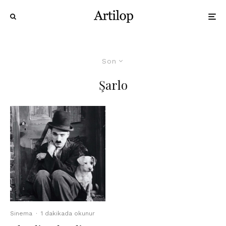
Son
Şarlo
Sinema
·
1 dakikada okunur