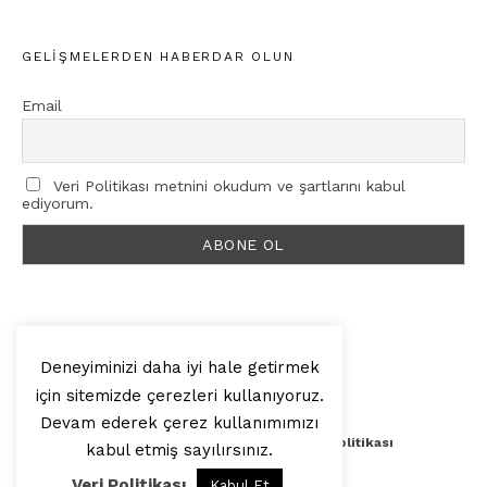
GELIŞMELERDEN HABERDAR OLUN
Email
Veri Politikası metnini okudum ve şartlarını kabul
ediyorum.
Deneyiminizi daha iyi hale getirmek
için sitemizde çerezleri kullanıyoruz.
© 2025, Artilop
Devam ederek çerez kullanımımızı
Künye
Yazar Başvurusu
Veri Politikası
kabul etmiş sayılırsınız.
Veri Politikası
Kabul Et