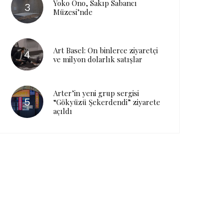
Yoko Ono, Sakıp Sabancı
Müzesi’nde
Art Basel: On binlerce ziyaretçi
ve milyon dolarlık satışlar
Arter’in yeni grup sergisi
“Gökyüzü Şekerdendi” ziyarete
açıldı