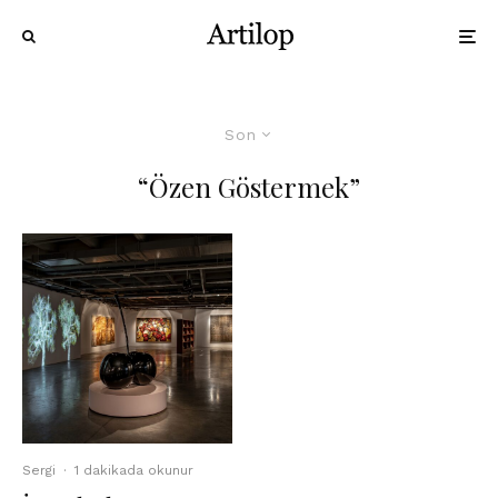
Son
“Özen Göstermek”
Sergi
·
1 dakikada okunur