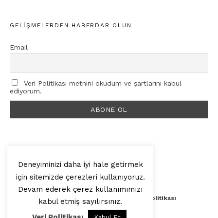
GELIŞMELERDEN HABERDAR OLUN
Email
Veri Politikası metnini okudum ve şartlarını kabul
ediyorum.
Deneyiminizi daha iyi hale getirmek
için sitemizde çerezleri kullanıyoruz.
© 2025, Artilop
Devam ederek çerez kullanımımızı
Künye
Yazar Başvurusu
Veri Politikası
kabul etmiş sayılırsınız.
Veri Politikası
Kabul Et