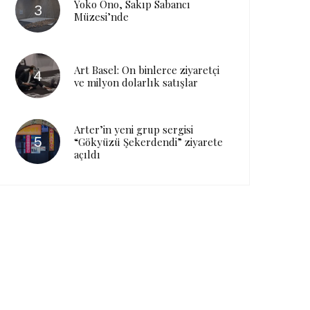
Yoko Ono, Sakıp Sabancı
Müzesi’nde
Art Basel: On binlerce ziyaretçi
ve milyon dolarlık satışlar
Arter’in yeni grup sergisi
“Gökyüzü Şekerdendi” ziyarete
açıldı