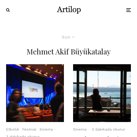
Son
Mehmet Akif Büyükatalay
Etkinlik
Festival
Sinema
·
Sinema
·
3 dakikada okunur
3 dakikada okunur