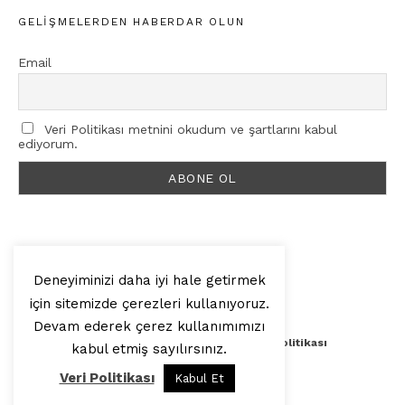
GELIŞMELERDEN HABERDAR OLUN
Email
Veri Politikası metnini okudum ve şartlarını kabul
ediyorum.
Deneyiminizi daha iyi hale getirmek
için sitemizde çerezleri kullanıyoruz.
© 2025, Artilop
Devam ederek çerez kullanımımızı
Künye
Yazar Başvurusu
Veri Politikası
kabul etmiş sayılırsınız.
Veri Politikası
Kabul Et
Yukarı Çık