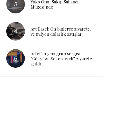
Yoko Ono, Sakıp Sabancı
Müzesi’nde
Art Basel: On binlerce ziyaretçi
ve milyon dolarlık satışlar
Arter’in yeni grup sergisi
“Gökyüzü Şekerdendi” ziyarete
açıldı