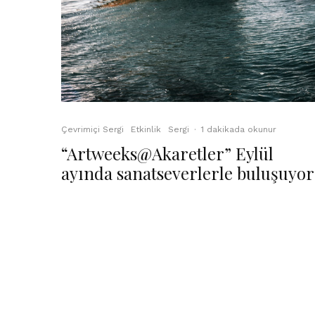
Çevrimiçi Sergi
Etkinlik
Sergi
·
1 dakikada okunur
“Artweeks@Akaretler” Eylül
ayında sanatseverlerle buluşuyor