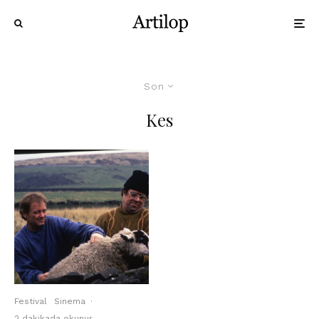
Son
Kes
Festival
Sinema
·
2 dakikada okunur