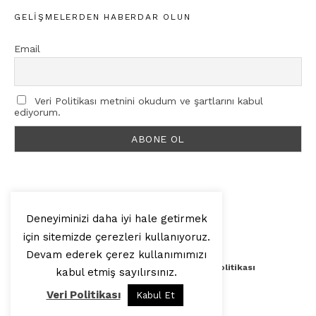
GELIŞMELERDEN HABERDAR OLUN
Email
Veri Politikası metnini okudum ve şartlarını kabul
ediyorum.
Deneyiminizi daha iyi hale getirmek
için sitemizde çerezleri kullanıyoruz.
© 2025, Artilop
Devam ederek çerez kullanımımızı
Künye
Yazar Başvurusu
Veri Politikası
kabul etmiş sayılırsınız.
Veri Politikası
Kabul Et
Yukarı Çık