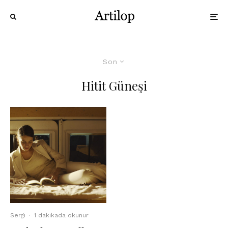
Son
Hitit Güneşi
Sergi
·
1 dakikada okunur