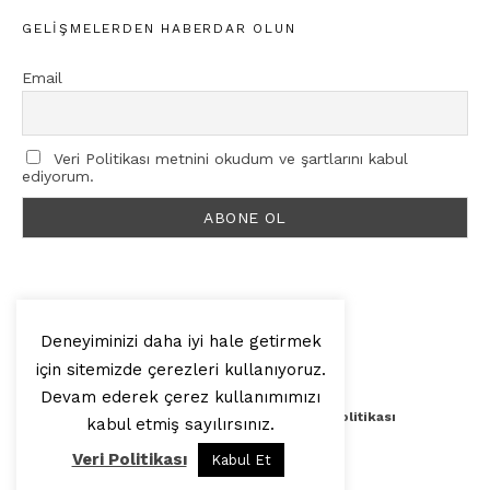
GELIŞMELERDEN HABERDAR OLUN
Email
Veri Politikası metnini okudum ve şartlarını kabul
ediyorum.
Deneyiminizi daha iyi hale getirmek
için sitemizde çerezleri kullanıyoruz.
© 2025, Artilop
Devam ederek çerez kullanımımızı
Künye
Yazar Başvurusu
Veri Politikası
kabul etmiş sayılırsınız.
Veri Politikası
Kabul Et
Yukarı Çık