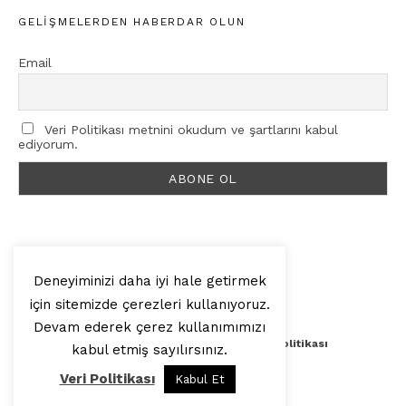
GELIŞMELERDEN HABERDAR OLUN
Email
Veri Politikası metnini okudum ve şartlarını kabul
ediyorum.
Deneyiminizi daha iyi hale getirmek
için sitemizde çerezleri kullanıyoruz.
© 2025, Artilop
Devam ederek çerez kullanımımızı
Künye
Yazar Başvurusu
Veri Politikası
kabul etmiş sayılırsınız.
Veri Politikası
Kabul Et
Yukarı Çık