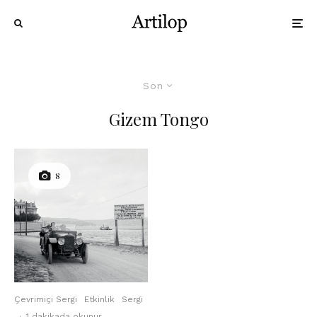
Son
Gizem Tongo
8
Çevrimiçi Sergi
Etkinlik
Sergi
·
1 dakikada okunur