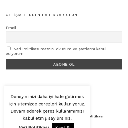
GELIŞMELERDEN HABERDAR OLUN
Email
Veri Politikası metnini okudum ve şartlarını kabul
ediyorum.
Deneyiminizi daha iyi hale getirmek
için sitemizde çerezleri kullanıyoruz.
© 2025, Artilop
Devam ederek çerez kullanımımızı
Künye
Yazar Başvurusu
Veri Politikası
kabul etmiş sayılırsınız.
Veri Politikası
Kabul Et