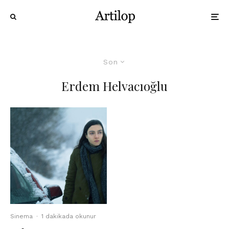
Son
Erdem Helvacıoğlu
Sinema
·
1 dakikada okunur