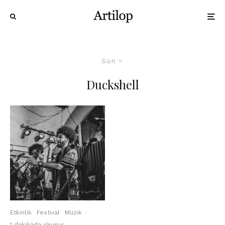
Son
Duckshell
Etkinlik
Festival
Müzik
·
1 dakikada okunur