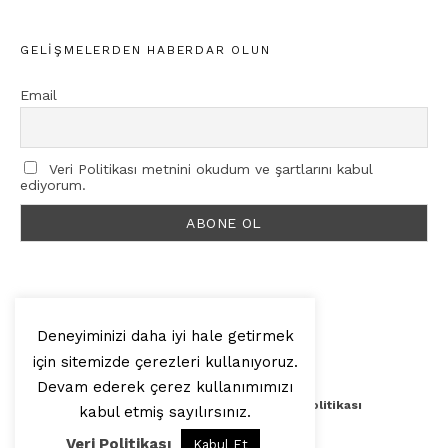
GELIŞMELERDEN HABERDAR OLUN
Email
Veri Politikası metnini okudum ve şartlarını kabul
ediyorum.
Deneyiminizi daha iyi hale getirmek
için sitemizde çerezleri kullanıyoruz.
© 2025, Artilop
Devam ederek çerez kullanımımızı
Künye
Yazar Başvurusu
Veri Politikası
kabul etmiş sayılırsınız.
Veri Politikası
Kabul Et