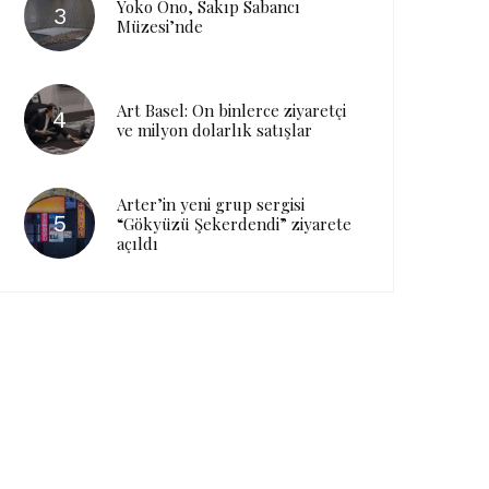
Yoko Ono, Sakıp Sabancı
Müzesi’nde
Art Basel: On binlerce ziyaretçi
ve milyon dolarlık satışlar
Arter’in yeni grup sergisi
“Gökyüzü Şekerdendi” ziyarete
açıldı