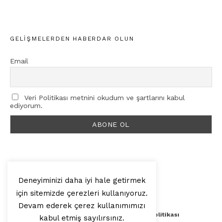
GELIŞMELERDEN HABERDAR OLUN
Email
Veri Politikası metnini okudum ve şartlarını kabul
ediyorum.
Deneyiminizi daha iyi hale getirmek
için sitemizde çerezleri kullanıyoruz.
© 2025, Artilop
Devam ederek çerez kullanımımızı
Künye
Yazar Başvurusu
Veri Politikası
kabul etmiş sayılırsınız.