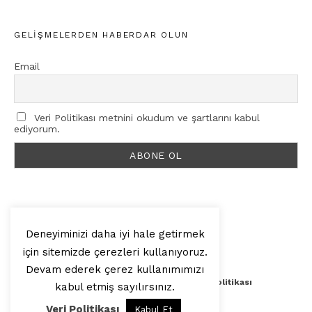
GELIŞMELERDEN HABERDAR OLUN
Email
Veri Politikası metnini okudum ve şartlarını kabul
ediyorum.
Deneyiminizi daha iyi hale getirmek
için sitemizde çerezleri kullanıyoruz.
© 2025, Artilop
Devam ederek çerez kullanımımızı
Künye
Yazar Başvurusu
Veri Politikası
kabul etmiş sayılırsınız.
Veri Politikası
Kabul Et