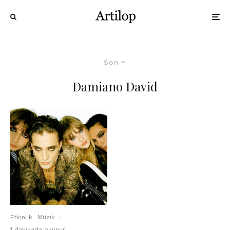
Son
Damiano David
Etkinlik
Müzik
·
1 dakikada okunur