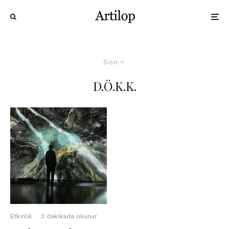
Son
D.Ö.K.K.
Etkinlik
·
3 dakikada okunur