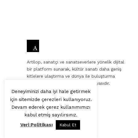
Artilop, sanatçı ve sanatseverlere yönelik dijital
bir platform sunarak, kültür sanatı daha geniş
kitlelere ulaştırma ve dünya ile buluşturma
misyonuna sahip bir internet medyasıdır.
Deneyiminizi daha iyi hale getirmek
ekibinden, sevgilerle.
için sitemizde çerezleri kullanıyoruz.
Devam ederek çerez kullanımımızı
kabul etmiş sayılırsınız.
Veri Politikası
Kabul Et
© 2025, Artilop