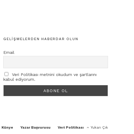
GELIŞMELERDEN HABERDAR OLUN
Email
Veri Politikası metnini okudum ve şartlarını
kabul ediyorum.
Künye
Yazar Başvurusu
Veri Politikası
Yukarı Çık