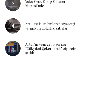
Yoko Ono, Sakıp Sabancı
Müzesi’nde
Art Basel: On binlerce ziyaretçi
ve milyon dolarlık satışlar
Arter’in yeni grup sergisi
“Gökyüzü Şekerdendi” ziyarete
açıldı