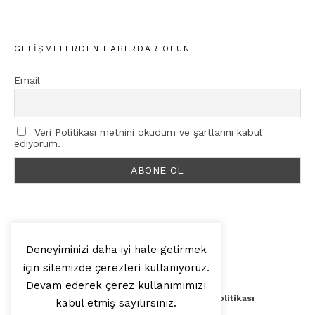
GELIŞMELERDEN HABERDAR OLUN
Email
Veri Politikası metnini okudum ve şartlarını kabul
ediyorum.
Deneyiminizi daha iyi hale getirmek
için sitemizde çerezleri kullanıyoruz.
© 2025, Artilop
Devam ederek çerez kullanımımızı
Künye
Yazar Başvurusu
Veri Politikası
kabul etmiş sayılırsınız.