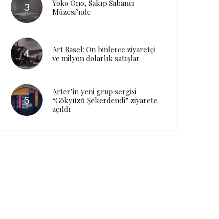
Yoko Ono, Sakıp Sabancı
Müzesi’nde
Art Basel: On binlerce ziyaretçi
ve milyon dolarlık satışlar
Arter’in yeni grup sergisi
“Gökyüzü Şekerdendi” ziyarete
açıldı