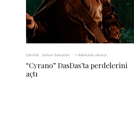
Etkinlik
Sahne Sanatları
·
1 dakikada okunur
“Cyrano” DasDas’ta perdelerini
açtı