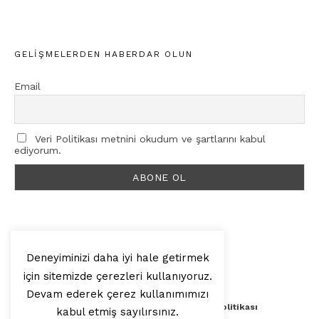
GELIŞMELERDEN HABERDAR OLUN
Email
Veri Politikası metnini okudum ve şartlarını kabul
ediyorum.
Deneyiminizi daha iyi hale getirmek
için sitemizde çerezleri kullanıyoruz.
© 2025, Artilop
Devam ederek çerez kullanımımızı
Künye
Yazar Başvurusu
Veri Politikası
kabul etmiş sayılırsınız.