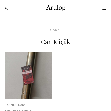
Son
Can Küçük
Etkinlik
Sergi
·
1 dakikada okunur