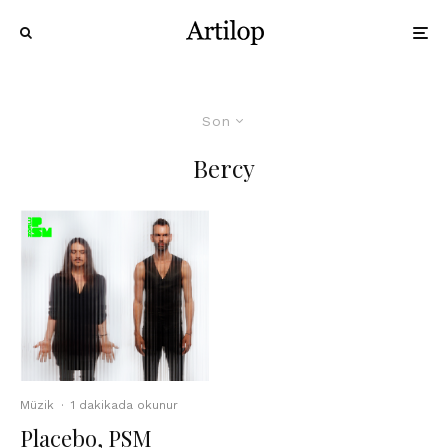
Son
Bercy
Müzik
·
1 dakikada okunur
Placebo, PSM