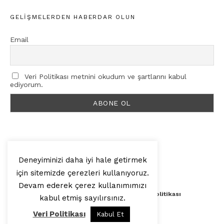
GELIŞMELERDEN HABERDAR OLUN
Email
Veri Politikası metnini okudum ve şartlarını kabul
ediyorum.
Deneyiminizi daha iyi hale getirmek
için sitemizde çerezleri kullanıyoruz.
© 2025, Artilop
Devam ederek çerez kullanımımızı
Künye
Yazar Başvurusu
Veri Politikası
kabul etmiş sayılırsınız.
Veri Politikası
Kabul Et
Yukarı Çık