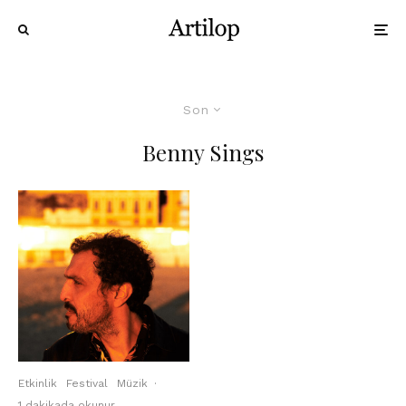
Son
Benny Sings
Etkinlik
Festival
Müzik
·
1 dakikada okunur