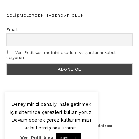
GELIŞMELERDEN HABERDAR OLUN
Email
Veri Politikası metnini okudum ve şartlarını kabul
ediyorum.
Deneyiminizi daha iyi hale getirmek
için sitemizde çerezleri kullanıyoruz.
© 2025, Artilop
Devam ederek çerez kullanımımızı
Künye
Yazar Başvurusu
Veri Politikası
kabul etmiş sayılırsınız.
Veri Politikası
Kabul Et