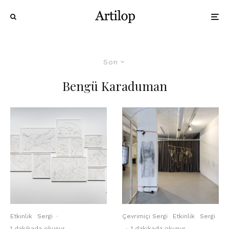
Son
Bengü Karaduman
Etkinlik
Sergi
·
Çevrimiçi Sergi
Etkinlik
Sergi
1 dakikada okunur
·
1 dakikada okunur