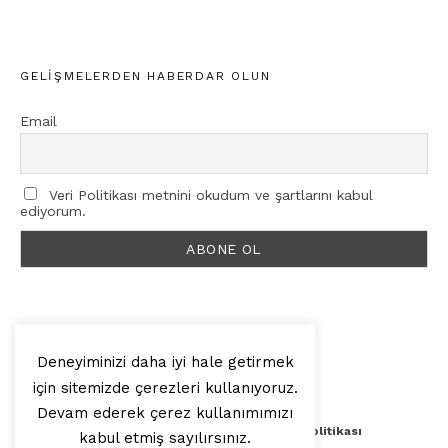
GELIŞMELERDEN HABERDAR OLUN
Email
Veri Politikası metnini okudum ve şartlarını kabul
ediyorum.
Deneyiminizi daha iyi hale getirmek
için sitemizde çerezleri kullanıyoruz.
© 2025, Artilop
Devam ederek çerez kullanımımızı
Künye
Yazar Başvurusu
Veri Politikası
kabul etmiş sayılırsınız.