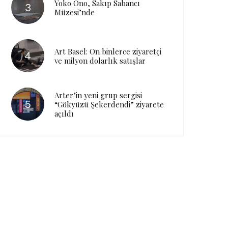
Yoko Ono, Sakıp Sabancı
Müzesi’nde
Art Basel: On binlerce ziyaretçi
ve milyon dolarlık satışlar
Arter’in yeni grup sergisi
“Gökyüzü Şekerdendi” ziyarete
açıldı