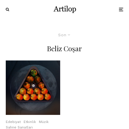
Son
Beliz Coşar
Edebiyat
Etkinlik
Müzik
Sahne Sanatları