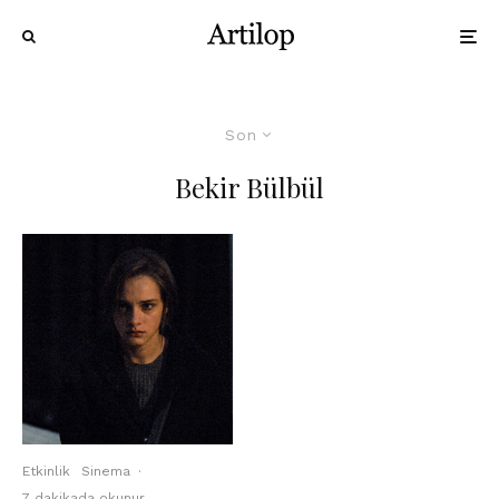
Son
Bekir Bülbül
Etkinlik
Sinema
·
7 dakikada okunur