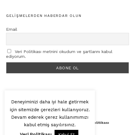
GELIŞMELERDEN HABERDAR OLUN
Email
Veri Politikası metnini okudum ve şartlarını kabul
ediyorum.
Deneyiminizi daha iyi hale getirmek
için sitemizde çerezleri kullanıyoruz.
© 2025, Artilop
Devam ederek çerez kullanımımızı
Künye
Yazar Başvurusu
Veri Politikası
kabul etmiş sayılırsınız.
Veri Politikası
Kabul Et