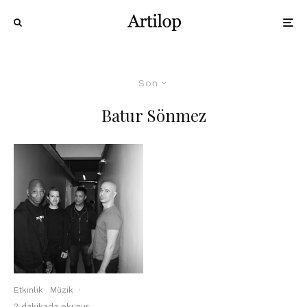
Son
Batur Sönmez
Etkinlik
Müzik
·
2 dakikada okunur