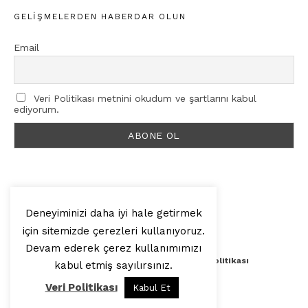
GELIŞMELERDEN HABERDAR OLUN
Email
Veri Politikası metnini okudum ve şartlarını kabul
ediyorum.
Deneyiminizi daha iyi hale getirmek
için sitemizde çerezleri kullanıyoruz.
© 2025, Artilop
Devam ederek çerez kullanımımızı
Künye
Yazar Başvurusu
Veri Politikası
kabul etmiş sayılırsınız.
Veri Politikası
Kabul Et
Yukarı Çık