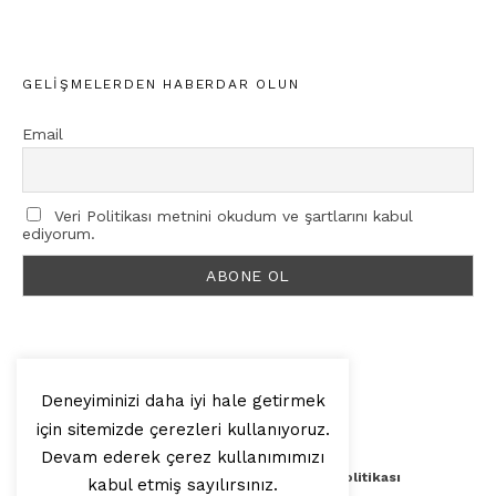
GELIŞMELERDEN HABERDAR OLUN
Email
Veri Politikası metnini okudum ve şartlarını kabul
ediyorum.
Deneyiminizi daha iyi hale getirmek
için sitemizde çerezleri kullanıyoruz.
© 2025, Artilop
Devam ederek çerez kullanımımızı
Künye
Yazar Başvurusu
Veri Politikası
kabul etmiş sayılırsınız.