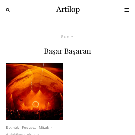
Son
Başar Başaran
Etkinlik
Festival
Müzik
·
4 dakikada okunur