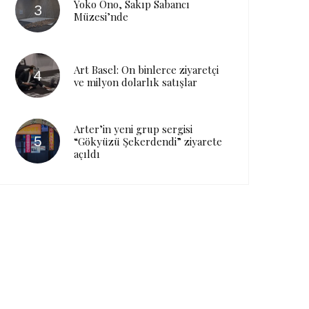
Yoko Ono, Sakıp Sabancı
Müzesi’nde
Art Basel: On binlerce ziyaretçi
ve milyon dolarlık satışlar
Arter’in yeni grup sergisi
“Gökyüzü Şekerdendi” ziyarete
açıldı