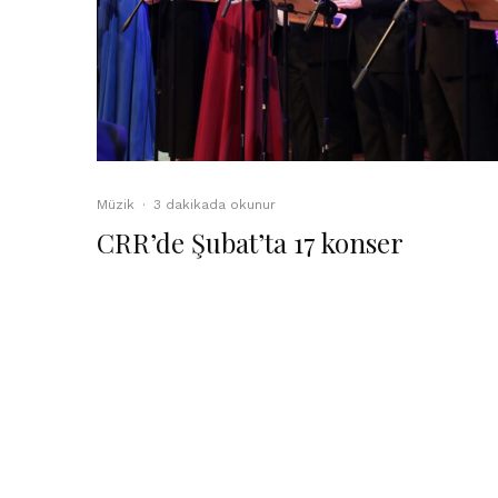
Müzik
·
3 dakikada okunur
CRR’de Şubat’ta 17 konser