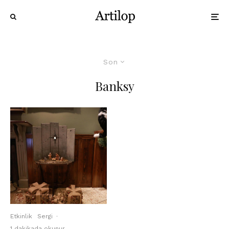
Son
Banksy
Etkinlik
Sergi
·
1 dakikada okunur