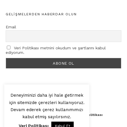
GELIŞMELERDEN HABERDAR OLUN
Email
Veri Politikası metnini okudum ve şartlarını kabul
ediyorum.
Deneyiminizi daha iyi hale getirmek
için sitemizde çerezleri kullanıyoruz.
© 2025, Artilop
Devam ederek çerez kullanımımızı
Künye
Yazar Başvurusu
Veri Politikası
kabul etmiş sayılırsınız.
Veri Politikası
Kabul Et