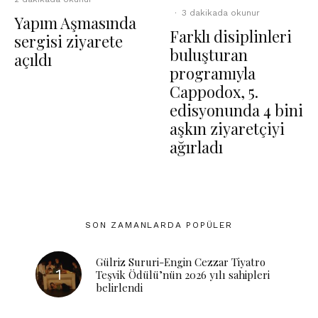
·
3 dakikada okunur
Yapım Aşmasında
Farklı disiplinleri
sergisi ziyarete
buluşturan
açıldı
programıyla
Cappodox, 5.
edisyonunda 4 bini
aşkın ziyaretçiyi
ağırladı
SON ZAMANLARDA POPÜLER
Gülriz Sururi-Engin Cezzar Tiyatro
Teşvik Ödülü’nün 2026 yılı sahipleri
belirlendi