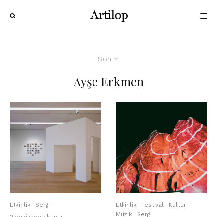
Son
Ayşe Erkmen
Etkinlik
Sergi
·
Etkinlik
Festival
Kültür
Müzik
Sergi
2 dakikada okunur