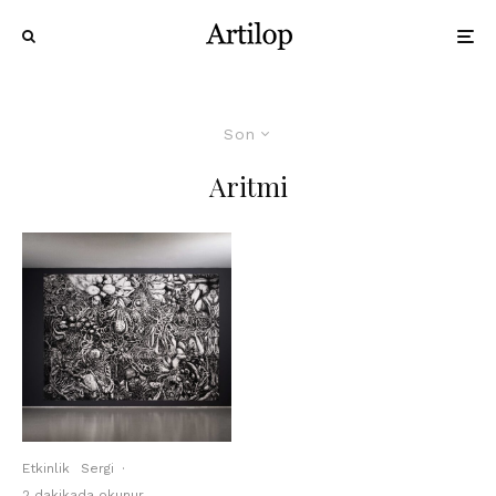
Son
Aritmi
Etkinlik
Sergi
·
2 dakikada okunur