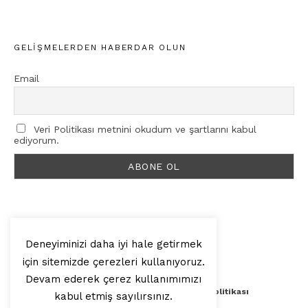
GELIŞMELERDEN HABERDAR OLUN
Email
Veri Politikası metnini okudum ve şartlarını kabul
ediyorum.
Deneyiminizi daha iyi hale getirmek
için sitemizde çerezleri kullanıyoruz.
© 2025, Artilop
Devam ederek çerez kullanımımızı
Künye
Yazar Başvurusu
Veri Politikası
kabul etmiş sayılırsınız.