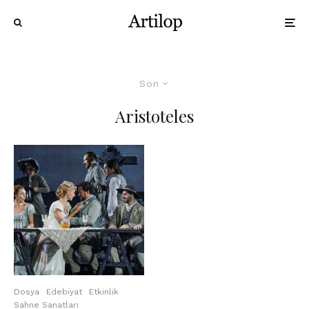
Son
Aristoteles
Dosya
Edebiyat
Etkinlik
Sahne Sanatları